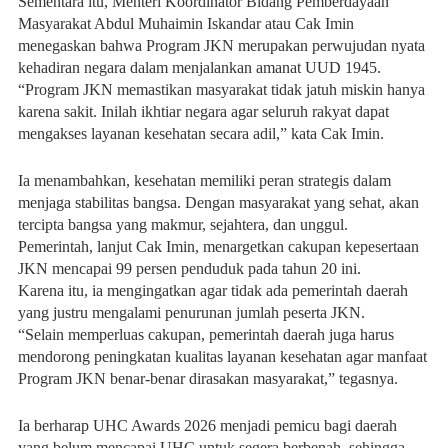
Sementara itu, Menteri Koordinator Bidang Pemberdayaan
Masyarakat Abdul Muhaimin Iskandar atau Cak Imin
menegaskan bahwa Program JKN merupakan perwujudan nyata
kehadiran negara dalam menjalankan amanat UUD 1945.
“Program JKN memastikan masyarakat tidak jatuh miskin hanya
karena sakit. Inilah ikhtiar negara agar seluruh rakyat dapat
mengakses layanan kesehatan secara adil,” kata Cak Imin.
Ia menambahkan, kesehatan memiliki peran strategis dalam
menjaga stabilitas bangsa. Dengan masyarakat yang sehat, akan
tercipta bangsa yang makmur, sejahtera, dan unggul.
Pemerintah, lanjut Cak Imin, menargetkan cakupan kepesertaan
JKN mencapai 99 persen penduduk pada tahun 20 ini.
Karena itu, ia mengingatkan agar tidak ada pemerintah daerah
yang justru mengalami penurunan jumlah peserta JKN.
“Selain memperluas cakupan, pemerintah daerah juga harus
mendorong peningkatan kualitas layanan kesehatan agar manfaat
Program JKN benar-benar dirasakan masyarakat,” tegasnya.
Ia berharap UHC Awards 2026 menjadi pemicu bagi daerah
yang belum mencapai UHC untuk segera berbenah, sehingga