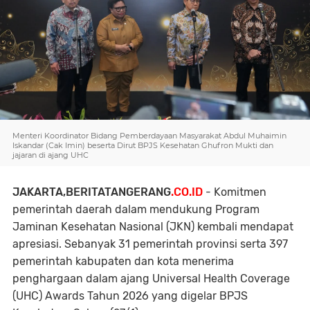
Menteri Koordinator Bidang Pemberdayaan Masyarakat Abdul Muhaimin
Iskandar (Cak Imin) beserta Dirut BPJS Kesehatan Ghufron Mukti dan
jajaran di ajang UHC
JAKARTA,BERITATANGERANG
.CO.ID
- Komitmen
pemerintah daerah dalam mendukung Program
Jaminan Kesehatan Nasional (JKN) kembali mendapat
apresiasi. Sebanyak 31 pemerintah provinsi serta 397
pemerintah kabupaten dan kota menerima
penghargaan dalam ajang Universal Health Coverage
(UHC) Awards Tahun 2026 yang digelar BPJS