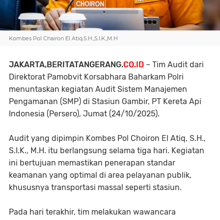
Kombes Pol Chairon El Atiq.S.H.,S.I.K.,M.H
JAKARTA,BERITATANGERANG.
CO.ID
– Tim Audit dari
Direktorat Pamobvit Korsabhara Baharkam Polri
menuntaskan kegiatan Audit Sistem Manajemen
Pengamanan (SMP) di Stasiun Gambir, PT Kereta Api
Indonesia (Persero), Jumat (24/10/2025).
Audit yang dipimpin Kombes Pol Choiron El Atiq, S.H.,
S.I.K., M.H. itu berlangsung selama tiga hari. Kegiatan
ini bertujuan memastikan penerapan standar
keamanan yang optimal di area pelayanan publik,
khususnya transportasi massal seperti stasiun.
Pada hari terakhir, tim melakukan wawancara