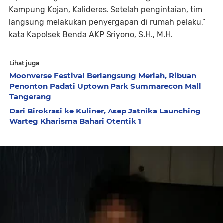
Kampung Kojan, Kalideres. Setelah pengintaian, tim
langsung melakukan penyergapan di rumah pelaku,”
kata Kapolsek Benda AKP Sriyono, S.H., M.H.
Lihat juga
Moonverse Festival Berlangsung Meriah, Ribuan
Penonton Padati Uptown Park Summarecon Mall
Tangerang
Dari Birokrasi ke Kuliner, Asep Jatnika Launching
Warteg Kharisma Bahari Otentik 1