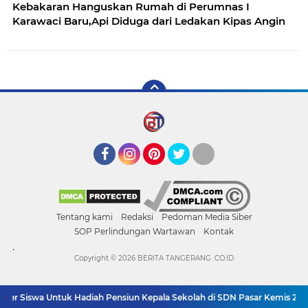
Kebakaran Hanguskan Rumah di Perumnas I
Karawaci Baru,Api Diduga dari Ledakan Kipas Angin
Facebook
Instagram
Pinterest
Twitter
YouTube
Tentang kami
Redaksi
Pedoman Media Siber
SOP Perlindungan Wartawan
Kontak
.
Copyright ©
2026 BERITA TANGERANG .CO.ID
r Siswa Untuk Hadiah Pensiun Kepala Sekolah di SDN Pasar Kemis 2, Ben