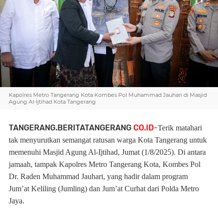
Kapolres Metro Tangerang Kota Kombes Pol Muhammad Jauhari di Masjid
Agung Al-Ijtihad Kota Tangerang
TANGERANG.BERITATANGERANG
CO.ID
-
Terik matahari
tak menyurutkan semangat ratusan warga Kota Tangerang untuk
memenuhi Masjid Agung Al-Ijtihad, Jumat (1/8/2025). Di antara
jamaah, tampak Kapolres Metro Tangerang Kota, Kombes Pol
Dr. Raden Muhammad Jauhari, yang hadir dalam program
Jum’at Keliling (Jumling) dan Jum’at Curhat dari Polda Metro
Jaya.