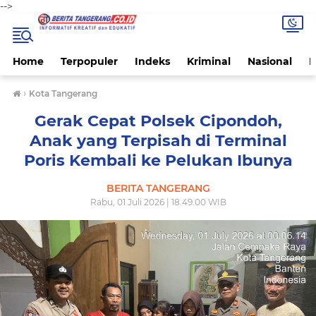
-->
Home
Terpopuler
Indeks
Kriminal
Nasional
P
›
Kota Tangerang
Gerak Cepat Polsek Cipondoh,
Anak yang Terpisah di Terminal
Poris Kembali ke Pelukan Ibunya
BERITA TANGERANG
Rabu, 01 Juli 2026 | 18.49.00 WIB