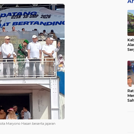
Ar
Kab
Ala
Ser
Sen
Ber
Rat
Mer
Sah
Dua
Keg
Hib
ota Maryono Hasan beserta jajaran