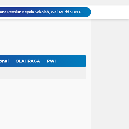
Diduga Ada Pungutan Dana Pensiun Kepala Sekolah, Wali Murid SDN Pasar Kemis 2 Layangkan Pengaduan
Pendekar Bar & Resto Jadi Magnet Pecinta Kuliner dan Hiburan Malam di Tangerang
Pengurus Baru dan Susun Agenda Strategis 2026
Hadir di GIIAS 2026, Pro7 Auto Lighting Pamerkan Teknologi Pencahayaan Kendaraan Premium
Terendus Dugaan Pungli Pengurusan PM1,Kades Buaran Bambu Minta 60 Juta
Kebakaran Hanguskan Rumah di Perumnas I Karawaci Baru,Api Diduga dari Ledakan Kipas Angin
Soft Opening Warteg Kharisma Bahari Otentik 2, Hadirkan Menu Lezat dengan Harga Ramah di Kantong
Ketua SMSI Kota Tangerang Dukung UMKM, Kirim Karangan Bunga untuk Soft Opening Kharisma Bahari Otentik 2
onal
OLAHRAGA
PWI
Anggota TNI AD Tewas dengan 10 Luka Tusuk di Tangerang,Empat Pelaku Ditangkap Kurang dari 24 Jam
PWI Kota Tangerang Serahkan SK ke Kesbangpol, Wawan Fauzi: Peran Media Bisa Berdampak Besar hingga Fatal