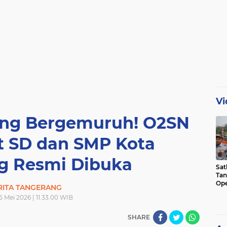
Vi
ng Bergemuruh! O2SN
t SD dan SMP Kota
g Resmi Dibuka
Sat
Tan
Ope
RITA TANGERANG
Ini
5 Mei 2026 | 11.33.00 WIB
SHARE