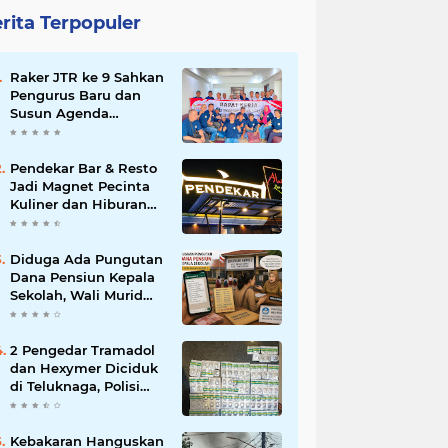
rita Terpopuler
Raker JTR ke 9 Sahkan
Pengurus Baru dan
Susun Agenda
Strategis 2026
Pendekar Bar & Resto
Jadi Magnet Pecinta
Kuliner dan Hiburan
Malam di Tangerang
Diduga Ada Pungutan
Dana Pensiun Kepala
Sekolah, Wali Murid
SDN Pasar Kemis 2
Layangkan
Pengaduan
2 Pengedar Tramadol
dan Hexymer Diciduk
di Teluknaga, Polisi
Amankan Ratusan Pil
Siap Edar
Kebakaran Hanguskan