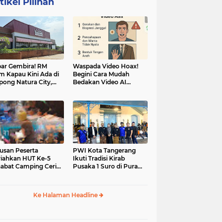
tikel Pilihan
ar Gembira! RM
Waspada Video Hoax!
m Kapau Kini Ada di
Begini Cara Mudah
pong Natura City,
Bedakan Video AI
sasi Kuliner Minang
dengan Video Asli
nuansa Alam
usan Peserta
PWI Kota Tangerang
iahkan HUT Ke-5
Ikuti Tradisi Kirab
abat Camping Ceria,
Pusaka 1 Suro di Pura
 Hari Penuh
Mangkunegaran
iatan Sosial dan
Surakarta
uran di Ciater
Ke Halaman Headline