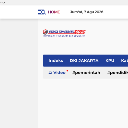
-->
HOME
Jum'at
7 Agu 2026
Indeks
DKI JAKARTA
KPU
Ka
Pemerintah
Video
pemerintah
Pendidikan
pendidi
Polri