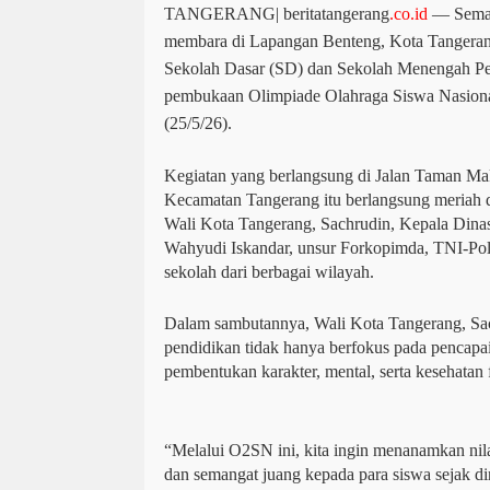
TANGERANG| beritatangerang
.co.id
 — Seman
membara di Lapangan Benteng, Kota Tangerang, 
Sekolah Dasar (SD) dan Sekolah Menengah Pe
pembukaan Olimpiade Olahraga Siswa Nasiona
(25/5/26).
Kegiatan yang berlangsung di Jalan Taman Ma
Kecamatan Tangerang itu berlangsung meriah d
Wali Kota Tangerang, Sachrudin, Kepala Dina
Wahyudi Iskandar, unsur Forkopimda, TNI-Polri
sekolah dari berbagai wilayah.
Dalam sambutannya, Wali Kota Tangerang, Sa
pendidikan tidak hanya berfokus pada pencapaia
pembentukan karakter, mental, serta kesehatan f
“Melalui O2SN ini, kita ingin menanamkan nilai s
dan semangat juang kepada para siswa sejak di