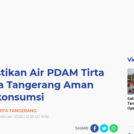
Vi
stikan Air PDAM Tirta
a Tangerang Aman
konsumsi
Sat
Tan
Ope
RITA TANGERANG
Ini
Februari 2026 | 12.55.00 WIB
SHARE