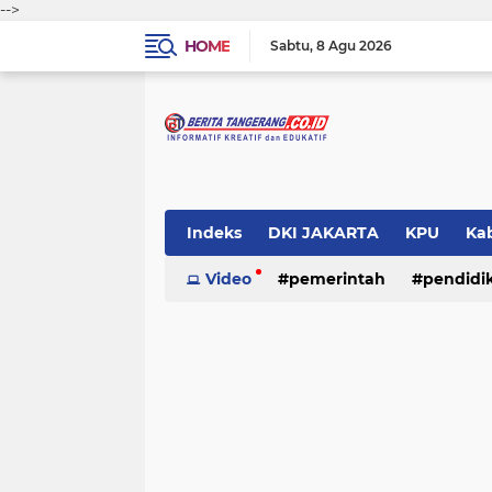
-->
HOME
Sabtu
8 Agu 2026
Indeks
DKI JAKARTA
KPU
Ka
Pemerintah
Video
pemerintah
Pendidikan
pendidi
Polri