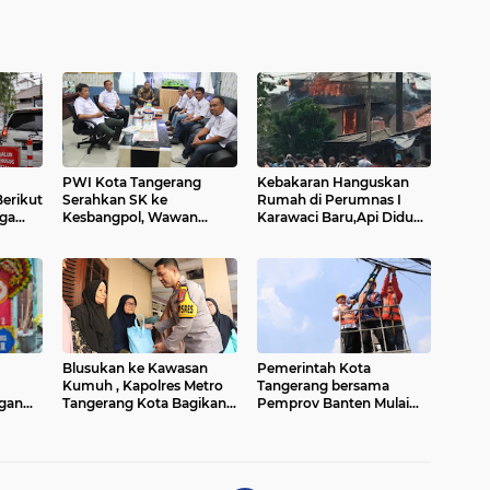
PWI Kota Tangerang
Kebakaran Hanguskan
Berikut
Serahkan SK ke
Rumah di Perumnas I
rga
Kesbangpol, Wawan
Karawaci Baru,Api Diduga
baru
Fauzi: Peran Media Bisa
dari Ledakan Kipas Angin
Berdampak Besar hingga
Fatal
Blusukan ke Kawasan
Pemerintah Kota
Kumuh , Kapolres Metro
Tangerang bersama
gan
Tangerang Kota Bagikan
Pemprov Banten Mulai
Sembako dan Serap
Tertibkan Kabel Udara
Bahari
Keluhan Warga