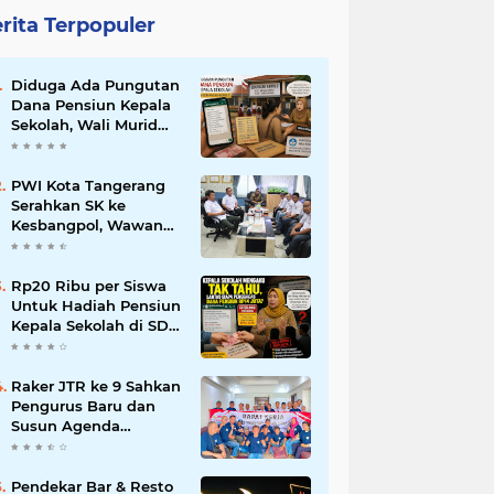
rita Terpopuler
Diduga Ada Pungutan
Dana Pensiun Kepala
Sekolah, Wali Murid
SDN Pasar Kemis 2
Layangkan
Pengaduan
PWI Kota Tangerang
Serahkan SK ke
Kesbangpol, Wawan
Fauzi: Peran Media
Bisa Berdampak Besar
hingga Fatal
Rp20 Ribu per Siswa
Untuk Hadiah Pensiun
Kepala Sekolah di SDN
Pasar Kemis 2,
Benarkah Kepsek Tak
Tahu?
Raker JTR ke 9 Sahkan
Pengurus Baru dan
Susun Agenda
Strategis 2026
Pendekar Bar & Resto