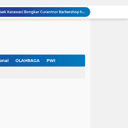
Cuma Sehari Diburu, Polsek Karawaci Bongkar Curanmor Barbershop hingga Jejak Penadah
PWI Kota Tangerang Serahkan SK ke Kesbangpol, Wawan Fauzi: Peran Media Bisa Berdampak Besar hingga Fatal
Diduga Ada Pungutan Dana Pensiun Kepala Sekolah, Wali Murid SDN Pasar Kemis 2 Layangkan Pengaduan
Pendekar Bar & Resto Jadi Magnet Pecinta Kuliner dan Hiburan Malam di Tangerang
Pengurus Baru dan Susun Agenda Strategis 2026
Hadir di GIIAS 2026, Pro7 Auto Lighting Pamerkan Teknologi Pencahayaan Kendaraan Premium
Terendus Dugaan Pungli Pengurusan PM1,Kades Buaran Bambu Minta 60 Juta
Kebakaran Hanguskan Rumah di Perumnas I Karawaci Baru,Api Diduga dari Ledakan Kipas Angin
onal
OLAHRAGA
PWI
Soft Opening Warteg Kharisma Bahari Otentik 2, Hadirkan Menu Lezat dengan Harga Ramah di Kantong
Rp20 Ribu per Siswa Untuk Hadiah Pensiun Kepala Sekolah di SDN Pasar Kemis 2, Benarkah Kepsek Tak Tahu?