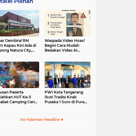
tikel Pilihan
ar Gembira! RM
Waspada Video Hoax!
m Kapau Kini Ada di
Begini Cara Mudah
pong Natura City,
Bedakan Video AI
sasi Kuliner Minang
dengan Video Asli
nuansa Alam
usan Peserta
PWI Kota Tangerang
iahkan HUT Ke-5
Ikuti Tradisi Kirab
abat Camping Ceria,
Pusaka 1 Suro di Pura
 Hari Penuh
Mangkunegaran
iatan Sosial dan
Surakarta
uran di Ciater
Ke Halaman Headline