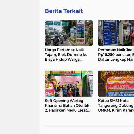
Berita Terkait
Harga Pertamax Naik
Pertamax Naik Jadi
Tajam, Efek Domino ke
Rp16.250 per Liter, 
Biaya Hidup Warga
Daftar Lengkap Ha
Tangerang Mulai
BBM Pertamina Ter
Diwaspadai
Soft Opening Warteg
Ketua SMSI Kota
Kharisma Bahari Otentik
Tangerang Dukung
2, Hadirkan Menu Lezat
UMKM, Kirim Karan
dengan Harga Ramah di
Bunga untuk Soft
Kantong
Opening Kharisma 
Otentik 2