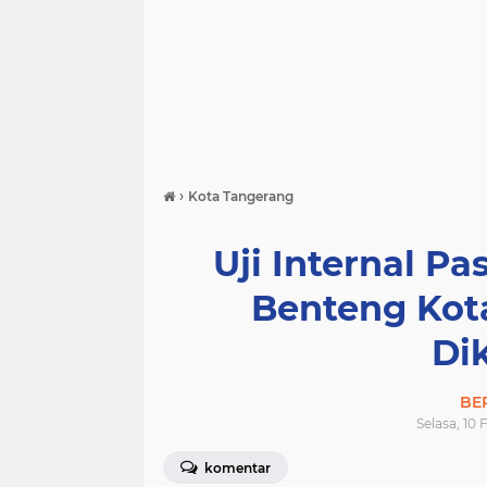
›
Kota Tangerang
Uji Internal Pa
Benteng Kot
Di
BE
Selasa, 10 
komentar