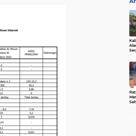
Ar
Kab
Ala
Ser
Sen
Ber
Rat
Mer
Sah
Dua
Keg
Hib