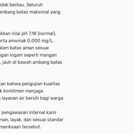
idak berbau. Seluruh
 ambang batas maksimal yang
kan nilai pH 7,18 (normal),
 serta amoniak 0,000 mg/L.
alam batas aman sesuai
ngan logam seperti mangan
L, jauh di bawah ambang batas
n bahwa pengujian kualitas
tuk komitmen menjaga
layanan air bersih bagi warga
i pengawasan internal kami
man, layak, dan sesuai standar
emeriksaan tersebut.