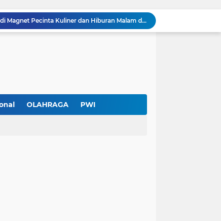
Pendekar Bar & Resto Jadi Magnet Pecinta Kuliner dan Hiburan Malam di Tangerang
Pengurus Baru dan Susun Agenda Strategis 2026
Hadir di GIIAS 2026, Pro7 Auto Lighting Pamerkan Teknologi Pencahayaan Kendaraan Premium
Terendus Dugaan Pungli Pengurusan PM1,Kades Buaran Bambu Minta 60 Juta
Kebakaran Hanguskan Rumah di Perumnas I Karawaci Baru,Api Diduga dari Ledakan Kipas Angin
Soft Opening Warteg Kharisma Bahari Otentik 2, Hadirkan Menu Lezat dengan Harga Ramah di Kantong
Ketua SMSI Kota Tangerang Dukung UMKM, Kirim Karangan Bunga untuk Soft Opening Kharisma Bahari Otentik 2
Anggota TNI AD Tewas dengan 10 Luka Tusuk di Tangerang,Empat Pelaku Ditangkap Kurang dari 24 Jam
onal
OLAHRAGA
PWI
Blusukan ke Kawasan Kumuh , Kapolres Metro Tangerang Kota Bagikan Sembako dan Serap Keluhan Warga
Diduga Ada Pungutan Dana Pensiun Kepala Sekolah, Wali Murid SDN Pasar Kemis 2 Layangkan Pengaduan