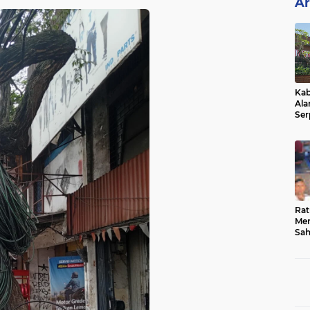
Ar
Kab
Ala
Ser
Sen
Ber
Rat
Mer
Sah
Dua
Keg
Hib