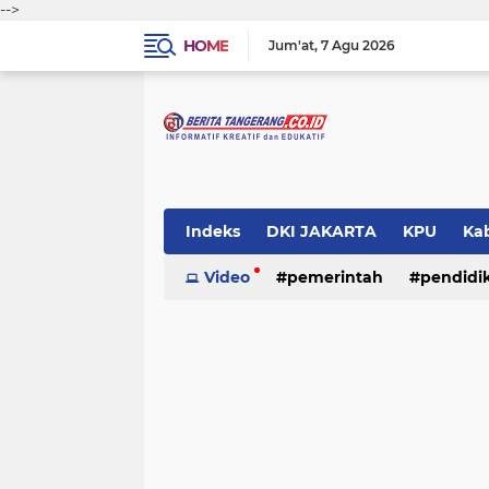
-->
HOME
Jum'at
7 Agu 2026
Indeks
DKI JAKARTA
KPU
Ka
Pemerintah
Video
pemerintah
Pendidikan
pendidi
Polri