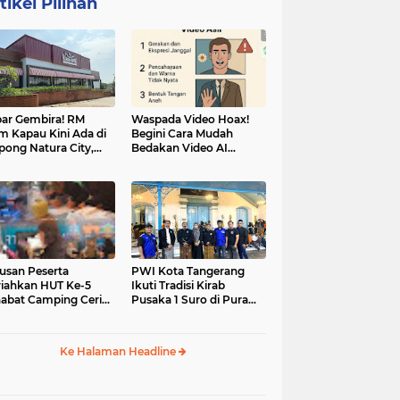
tikel Pilihan
ar Gembira! RM
Waspada Video Hoax!
m Kapau Kini Ada di
Begini Cara Mudah
pong Natura City,
Bedakan Video AI
sasi Kuliner Minang
dengan Video Asli
nuansa Alam
usan Peserta
PWI Kota Tangerang
iahkan HUT Ke-5
Ikuti Tradisi Kirab
abat Camping Ceria,
Pusaka 1 Suro di Pura
 Hari Penuh
Mangkunegaran
iatan Sosial dan
Surakarta
uran di Ciater
Ke Halaman Headline