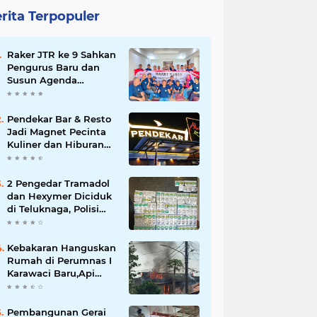
rita Terpopuler
Raker JTR ke 9 Sahkan
Pengurus Baru dan
Susun Agenda
Strategis 2026
Pendekar Bar & Resto
Jadi Magnet Pecinta
Kuliner dan Hiburan
Malam di Tangerang
2 Pengedar Tramadol
dan Hexymer Diciduk
di Teluknaga, Polisi
Amankan Ratusan Pil
Siap Edar
Kebakaran Hanguskan
Rumah di Perumnas I
Karawaci Baru,Api
Diduga dari Ledakan
Kipas Angin
Pembangunan Gerai