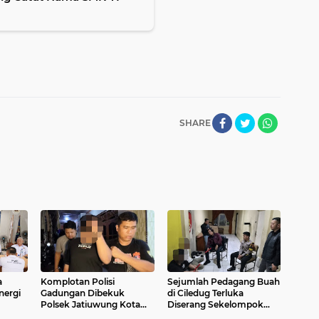
SHARE
a
Komplotan Polisi
Sejumlah Pedagang Buah
nergi
Gadungan Dibekuk
di Ciledug Terluka
Polsek Jatiuwung Kota
Diserang Sekelompok
Tangerang
Pria Bersenjata Golok