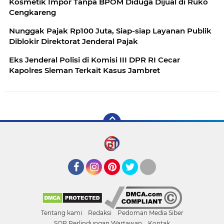
Kosmetik Impor Tanpa BPOM Diduga Dijual di Ruko
Cengkareng
Nunggak Pajak Rp100 Juta, Siap-siap Layanan Publik
Diblokir Direktorat Jenderal Pajak
Eks Jenderal Polisi di Komisi III DPR RI Cecar
Kapolres Sleman Terkait Kasus Jambret
Facebook
Instagram
Pinterest
Twitter
YouTube
Tentang kami
Redaksi
Pedoman Media Siber
SOP Perlindungan Wartawan
Kontak