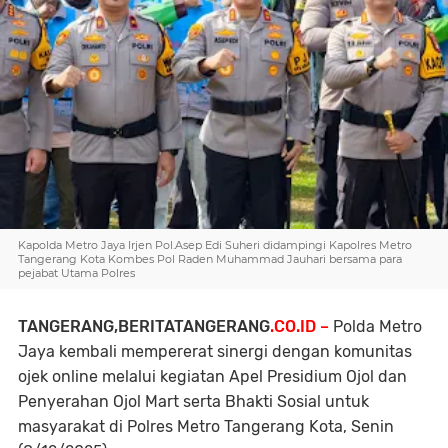
Kapolda Metro Jaya Irjen Pol.Asep Edi Suheri didampingi Kapolres Metro
Tangerang Kota Kombes Pol Raden Muhammad Jauhari bersama para
pejabat Utama Polres
TANGERANG,BERITATANGERANG
.CO.ID –
Polda Metro
Jaya kembali mempererat sinergi dengan komunitas
ojek online melalui kegiatan Apel Presidium Ojol dan
Penyerahan Ojol Mart serta Bhakti Sosial untuk
masyarakat di Polres Metro Tangerang Kota, Senin