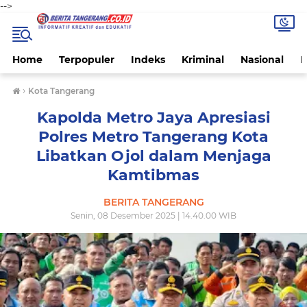
-->
Home
Terpopuler
Indeks
Kriminal
Nasional
P
›
Kota Tangerang
Kapolda Metro Jaya Apresiasi
Polres Metro Tangerang Kota
Libatkan Ojol dalam Menjaga
Kamtibmas
BERITA TANGERANG
Senin, 08 Desember 2025 | 14.40.00 WIB