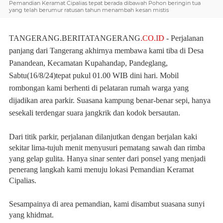
Pemandian Keramat Cipalias tepat berada dibawah Pohon beringin tua
yang telah berumur ratusan tahun menambah kesan mistis
TANGERANG.BERITATANGERANG
.CO.ID
- Perjalanan
panjang dari Tangerang akhirnya membawa kami tiba di Desa
Panandean, Kecamatan Kupahandap, Pandeglang,
Sabtu(16/8/24)tepat pukul 01.00 WIB dini hari. Mobil
rombongan kami berhenti di pelataran rumah warga yang
dijadikan area parkir. Suasana kampung benar-benar sepi, hanya
sesekali terdengar suara jangkrik dan kodok bersautan.
Dari titik parkir, perjalanan dilanjutkan dengan berjalan kaki
sekitar lima-tujuh menit menyusuri pematang sawah dan rimba
yang gelap gulita. Hanya sinar senter dari ponsel yang menjadi
penerang langkah kami menuju lokasi Pemandian Keramat
Cipalias.
Sesampainya di area pemandian, kami disambut suasana sunyi
yang khidmat.