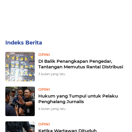
Home
Currently Browsing: OPINI
OPINI
Di Balik Penangkapan Pengedar,
Tantangan Memutus Rantai Distribusi
3 bulan yang lalu
OPINI
Hukum yang Tumpul untuk Pelaku
Penghalang Jurnalis
4 bulan yang lalu
OPINI
Ketika Wartawan Dituduh