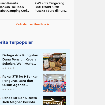
usan Peserta
PWI Kota Tangerang
iahkan HUT Ke-5
Ikuti Tradisi Kirab
abat Camping Ceria,
Pusaka 1 Suro di Pura
 Hari Penuh
Mangkunegaran
iatan Sosial dan
Surakarta
uran di Ciater
Ke Halaman Headline
rita Terpopuler
Diduga Ada Pungutan
Dana Pensiun Kepala
Sekolah, Wali Murid
SDN Pasar Kemis 2
Layangkan
Pengaduan
Raker JTR ke 9 Sahkan
Pengurus Baru dan
Susun Agenda
Strategis 2026
Pendekar Bar & Resto
Jadi Magnet Pecinta