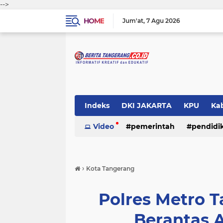
-->
HOME
Jum'at
7 Agu 2026
Indeks
DKI JAKARTA
KPU
Ka
Pemerintah
Video
pemerintah
Pendidikan
pendidi
Polri
›
Kota Tangerang
Polres Metro 
Berantas 