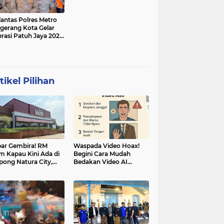
lantas Polres Metro
gerang Kota Gelar
rasi Patuh Jaya 2025,
 Sasarannya
tikel Pilihan
ar Gembira! RM
Waspada Video Hoax!
m Kapau Kini Ada di
Begini Cara Mudah
pong Natura City,
Bedakan Video AI
sasi Kuliner Minang
dengan Video Asli
nuansa Alam