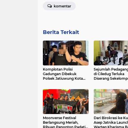
komentar
Berita Terkait
Komplotan Polisi
Sejumlah Pedagan
Gadungan Dibekuk
di Ciledug Terluka
Polsek Jatiuwung Kota
Diserang Sekelom
Tangerang
Pria Bersenjata Gol
Moonverse Festival
Dari Birokrasi ke Kul
Berlangsung Meriah,
Asep Jatnika Launc
Ribuan Penonton Padati
Warteg Kharisma B