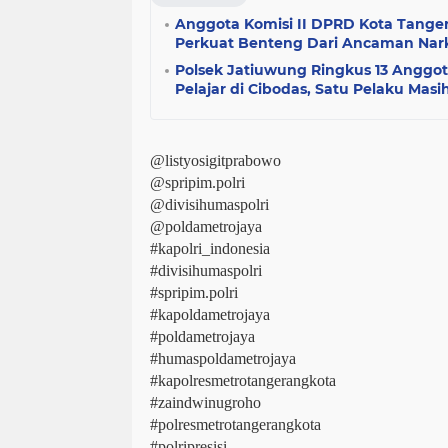
Anggota Komisi II DPRD Kota Tang
Perkuat Benteng Dari Ancaman Nar
Polsek Jatiuwung Ringkus 13 Angg
Pelajar di Cibodas, Satu Pelaku Masi
@listyosigitprabowo
@spripim.polri
@divisihumaspolri
@poldametrojaya
#kapolri_indonesia
#divisihumaspolri
#spripim.polri
#kapoldametrojaya
#poldametrojaya
#humaspoldametrojaya
#kapolresmetrotangerangkota
#zaindwinugroho
#polresmetrotangerangkota
#polripresisi