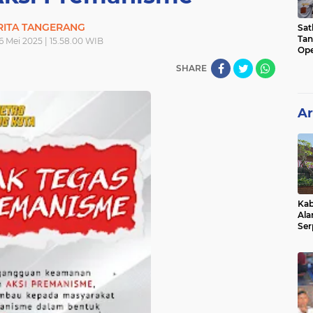
RITA TANGERANG
Sat
Tan
6 Mei 2025 | 15.58.00 WIB
Ope
Ini
SHARE
Ar
Kab
Ala
Ser
Sen
Ber