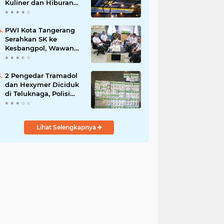
Kuliner dan Hiburan
Malam di Tangerang
PWI Kota Tangerang
Serahkan SK ke
Kesbangpol, Wawan
Fauzi: Peran Media
Bisa Berdampak Besar
hingga Fatal
2 Pengedar Tramadol
dan Hexymer Diciduk
di Teluknaga, Polisi
Amankan Ratusan Pil
Siap Edar
Lihat Selengkapnya