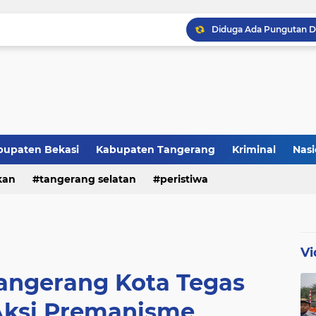
Raker JTR ke 9 Sahkan 
bupaten Bekasi
Kabupaten Tangerang
Kriminal
Nasi
kan
peristiwa
tangerang selatan
peristiwa
Vi
Tangerang Kota Tegas
Aksi Premanisme