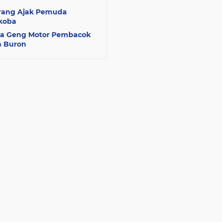
erang Ajak Pemuda
koba
ota Geng Motor Pembacok
h Buron