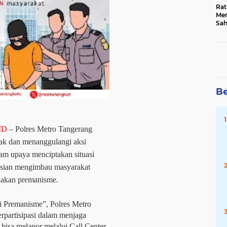
Rat
Mer
Sah
Dua
Keg
Hib
Be
ID
– Polres Metro Tangerang
k dan menanggulangi aksi
m upaya menciptakan situasi
lisian mengimbau masyarakat
ndakan premanisme.
i Premanisme”, Polres Metro
rpartisipasi dalam menjaga
bisa melapor melalui Call Center