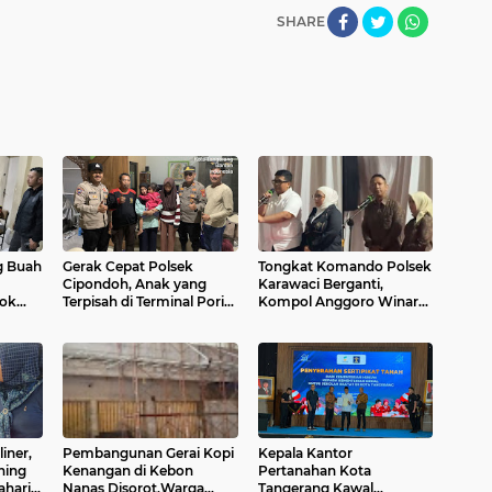
SHARE
g Buah
Gerak Cepat Polsek
Tongkat Komando Polsek
Cipondoh, Anak yang
Karawaci Berganti,
pok
Terpisah di Terminal Poris
Kompol Anggoro Winardi
ok
Kembali ke Pelukan
Resmi Gantikan Kresna
Ibunya
Ajie
iner,
Pembangunan Gerai Kopi
Kepala Kantor
hing
Kenangan di Kebon
Pertanahan Kota
ahari
Nanas Disorot,Warga
Tangerang Kawal