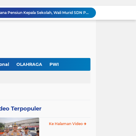
Diduga Ada Pungutan Dana Pensiun Kepala Sekolah, Wali Murid SDN Pasar Kemis 2 Layangkan Pengaduan
Pendekar Bar & Resto Jadi Magnet Pecinta Kuliner dan Hiburan Malam di Tangerang
Pengurus Baru dan Susun Agenda Strategis 2026
Hadir di GIIAS 2026, Pro7 Auto Lighting Pamerkan Teknologi Pencahayaan Kendaraan Premium
Terendus Dugaan Pungli Pengurusan PM1,Kades Buaran Bambu Minta 60 Juta
Kebakaran Hanguskan Rumah di Perumnas I Karawaci Baru,Api Diduga dari Ledakan Kipas Angin
Soft Opening Warteg Kharisma Bahari Otentik 2, Hadirkan Menu Lezat dengan Harga Ramah di Kantong
Ketua SMSI Kota Tangerang Dukung UMKM, Kirim Karangan Bunga untuk Soft Opening Kharisma Bahari Otentik 2
onal
OLAHRAGA
PWI
Anggota TNI AD Tewas dengan 10 Luka Tusuk di Tangerang,Empat Pelaku Ditangkap Kurang dari 24 Jam
PWI Kota Tangerang Serahkan SK ke Kesbangpol, Wawan Fauzi: Peran Media Bisa Berdampak Besar hingga Fatal
deo Terpopuler
Ke Halaman Video