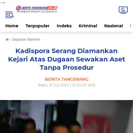
-->
Home
Terpopuler
Indeks
Kriminal
Nasional
P
›
Seputar Banten
Kadispora Serang Diamankan
Kejari Atas Dugaan Sewakan Aset
Tanpa Prosedur
BERITA TANGERANG
Rabu, 31 Juli 2024 | 10.30.00 WIB