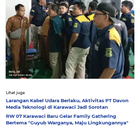
Lihat juga
Larangan Kabel Udara Berlaku, Aktivitas PT Davon
Media Teknologi di Karawaci Jadi Sorotan
RW 07 Karawaci Baru Gelar Family Gathering
Bertema "Guyub Warganya, Maju Lingkungannya"