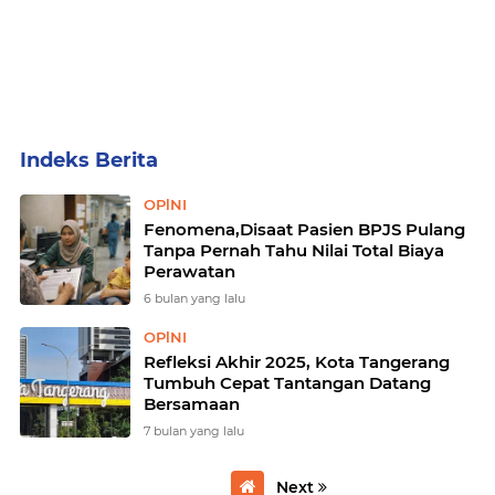
Home
Currently Browsing: OPlNI
OPlNI
Fenomena,Disaat Pasien BPJS Pulang
Tanpa Pernah Tahu Nilai Total Biaya
Perawatan
6 bulan yang lalu
OPlNI
Refleksi Akhir 2025, Kota Tangerang
Tumbuh Cepat Tantangan Datang
Bersamaan
7 bulan yang lalu
Next