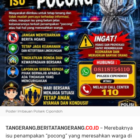
Poster Imbauan Polsek Cipondoh
TANGERANG,BERITATANGERANG
.CO.ID
– Merebaknya
isu penampakan “pocong” yang meresahkan warga di