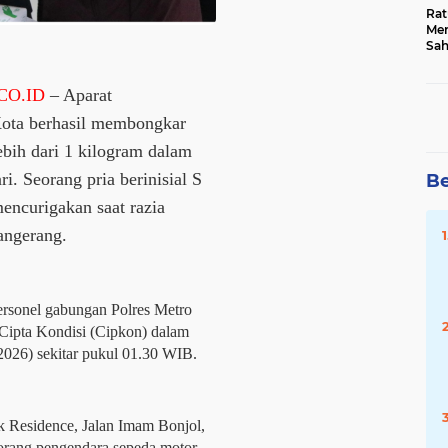
Rat
Mer
Sah
Dua
Keg
CO.ID
 – Aparat 
Hib
ota berhasil membongkar 
ebih dari 1 kilogram dalam 
ri. Seorang pria berinisial S 
Be
encurigakan saat razia 
angerang.
rsonel gabungan Polres Metro 
Cipta Kondisi (Cipkon) dalam 
26) sekitar pukul 01.30 WIB.
k Residence, Jalan Imam Bonjol, 
orang pengendara sepeda motor 