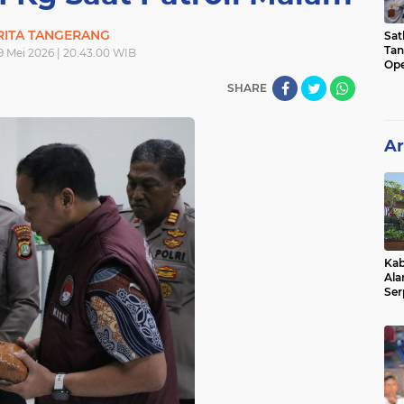
RITA TANGERANG
Sat
Tan
9 Mei 2026 | 20.43.00 WIB
Ope
Ini
SHARE
Ar
Kab
Ala
Ser
Sen
Ber