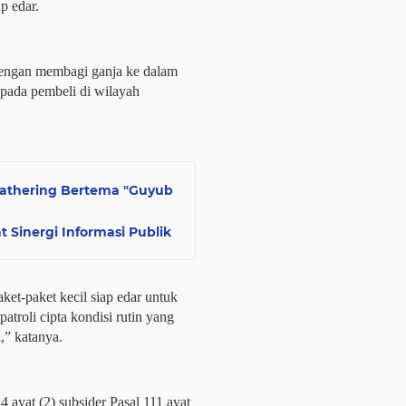
p edar.
engan membagi ganja ke dalam 
pada pembeli di wilayah 
Gathering Bertema "Guyub
 Sinergi Informasi Publik
t-paket kecil siap edar untuk 
troli cipta kondisi rutin yang 
,” katanya.
 ayat (2) subsider Pasal 111 ayat 