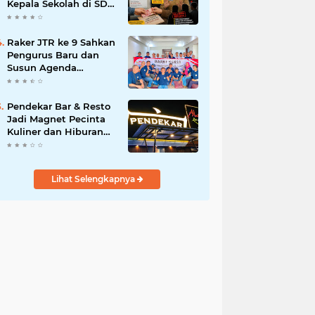
Kepala Sekolah di SDN
Pasar Kemis 2,
Benarkah Kepsek Tak
Tahu?
Raker JTR ke 9 Sahkan
Pengurus Baru dan
Susun Agenda
Strategis 2026
Pendekar Bar & Resto
Jadi Magnet Pecinta
Kuliner dan Hiburan
Malam di Tangerang
Lihat Selengkapnya