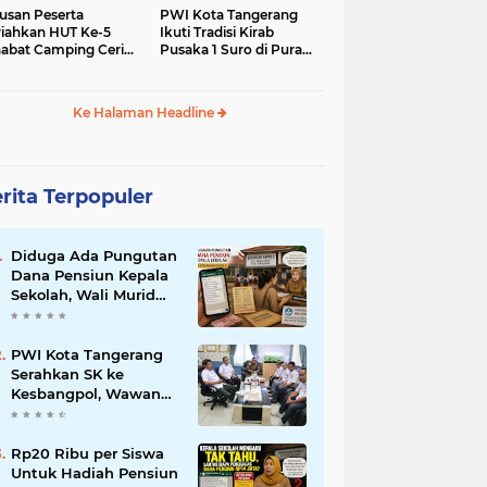
usan Peserta
PWI Kota Tangerang
iahkan HUT Ke-5
Ikuti Tradisi Kirab
abat Camping Ceria,
Pusaka 1 Suro di Pura
 Hari Penuh
Mangkunegaran
iatan Sosial dan
Surakarta
uran di Ciater
Ke Halaman Headline
rita Terpopuler
Diduga Ada Pungutan
Dana Pensiun Kepala
Sekolah, Wali Murid
SDN Pasar Kemis 2
Layangkan
Pengaduan
PWI Kota Tangerang
Serahkan SK ke
Kesbangpol, Wawan
Fauzi: Peran Media
Bisa Berdampak Besar
hingga Fatal
Rp20 Ribu per Siswa
Untuk Hadiah Pensiun