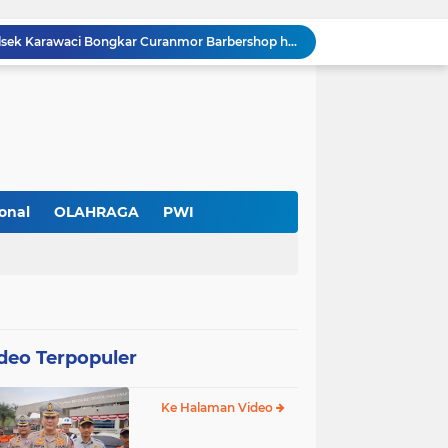
Cuma Sehari Diburu, Polsek Karawaci Bongkar Curanmor Barbershop hingga Jejak Penadah
PWI Kota Tangerang Serahkan SK ke Kesbangpol, Wawan Fauzi: Peran Media Bisa Berdampak Besar hingga Fatal
Diduga Ada Pungutan Dana Pensiun Kepala Sekolah, Wali Murid SDN Pasar Kemis 2 Layangkan Pengaduan
Pendekar Bar & Resto Jadi Magnet Pecinta Kuliner dan Hiburan Malam di Tangerang
Pengurus Baru dan Susun Agenda Strategis 2026
Hadir di GIIAS 2026, Pro7 Auto Lighting Pamerkan Teknologi Pencahayaan Kendaraan Premium
Terendus Dugaan Pungli Pengurusan PM1,Kades Buaran Bambu Minta 60 Juta
Kebakaran Hanguskan Rumah di Perumnas I Karawaci Baru,Api Diduga dari Ledakan Kipas Angin
onal
OLAHRAGA
PWI
Soft Opening Warteg Kharisma Bahari Otentik 2, Hadirkan Menu Lezat dengan Harga Ramah di Kantong
Rp20 Ribu per Siswa Untuk Hadiah Pensiun Kepala Sekolah di SDN Pasar Kemis 2, Benarkah Kepsek Tak Tahu?
deo Terpopuler
Ke Halaman Video