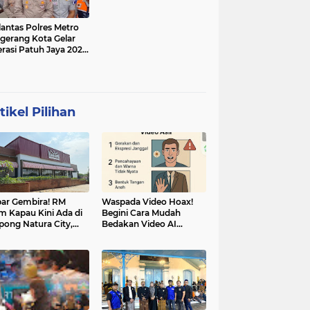
lantas Polres Metro
gerang Kota Gelar
rasi Patuh Jaya 2025,
 Sasarannya
tikel Pilihan
ar Gembira! RM
Waspada Video Hoax!
m Kapau Kini Ada di
Begini Cara Mudah
pong Natura City,
Bedakan Video AI
sasi Kuliner Minang
dengan Video Asli
nuansa Alam