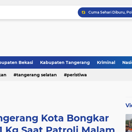
Raker JTR ke 9 Sahkan 
bupaten Bekasi
Kabupaten Tangerang
Kriminal
Nasi
kan
peristiwa
tangerang selatan
peristiwa
Vi
angerang Kota Bongkar
1 Kg Saat Patroli Malam