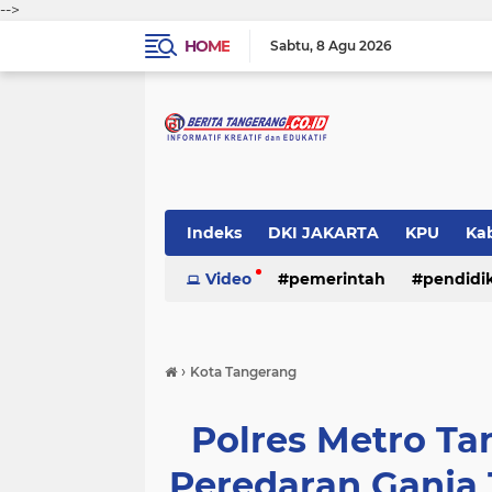
-->
HOME
Sabtu
8 Agu 2026
Indeks
DKI JAKARTA
KPU
Ka
Pemerintah
Video
pemerintah
Pendidikan
pendidi
Polri
›
Kota Tangerang
Polres Metro T
Peredaran Ganja 