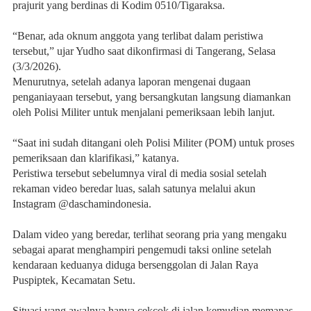
prajurit yang berdinas di Kodim 0510/Tigaraksa.
“Benar, ada oknum anggota yang terlibat dalam peristiwa
tersebut,” ujar Yudho saat dikonfirmasi di Tangerang, Selasa
(3/3/2026).
Menurutnya, setelah adanya laporan mengenai dugaan
penganiayaan tersebut, yang bersangkutan langsung diamankan
oleh Polisi Militer untuk menjalani pemeriksaan lebih lanjut.
“Saat ini sudah ditangani oleh Polisi Militer (POM) untuk proses
pemeriksaan dan klarifikasi,” katanya.
Peristiwa tersebut sebelumnya viral di media sosial setelah
rekaman video beredar luas, salah satunya melalui akun
Instagram @daschamindonesia.
Dalam video yang beredar, terlihat seorang pria yang mengaku
sebagai aparat menghampiri pengemudi taksi online setelah
kendaraan keduanya diduga bersenggolan di Jalan Raya
Puspiptek, Kecamatan Setu.
Situasi yang awalnya hanya cekcok di jalan kemudian memanas