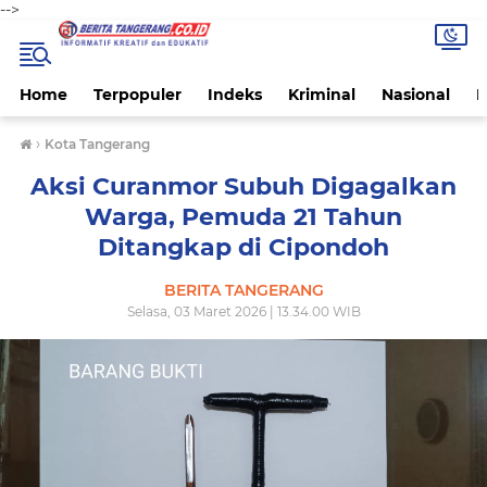
-->
Home
Terpopuler
Indeks
Kriminal
Nasional
P
›
Kota Tangerang
Aksi Curanmor Subuh Digagalkan
Warga, Pemuda 21 Tahun
Ditangkap di Cipondoh
BERITA TANGERANG
Selasa, 03 Maret 2026 | 13.34.00 WIB