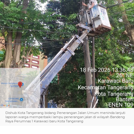
Dishub Kota Tangerang bidang Penerangan Jalan Umum meninda lanjuti
laporan warga memperbaiki lampu penerangan jalan di wilayah Bandeng
Raya Perumnas 1 Karawaci baru Kota Tangerang