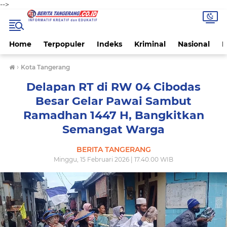
-->
Home
Terpopuler
Indeks
Kriminal
Nasional
P
›
Kota Tangerang
Delapan RT di RW 04 Cibodas
Besar Gelar Pawai Sambut
Ramadhan 1447 H, Bangkitkan
Semangat Warga
BERITA TANGERANG
Minggu, 15 Februari 2026 | 17.40.00 WIB