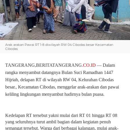
Arak arakan Pawai RT 1-8 diwilayah RW 04 Cibodas besar Kecamatan
Cibodas
TANGERANG,BERITATANGERANG
.CO.ID
— Dalam
rangka menyambut datangnya Bulan Suci Ramadhan 1447
Hijriah, delapan RT di wilayah RW 04, Kelurahan Cibodas
besar., Kecamatan Cibodas, menggelar arak-arakan dan pawai
keliling lingkungan menyambut hadirnya bulan puasa.
Kedelapan RT tersebut yakni mulai dari RT 01 hingga RT 08
yang seluruhnya turut ambil bagian dalam kegiatan penuh
semangat tersebut. Warga dari berbagai kalangan, mulai anak-