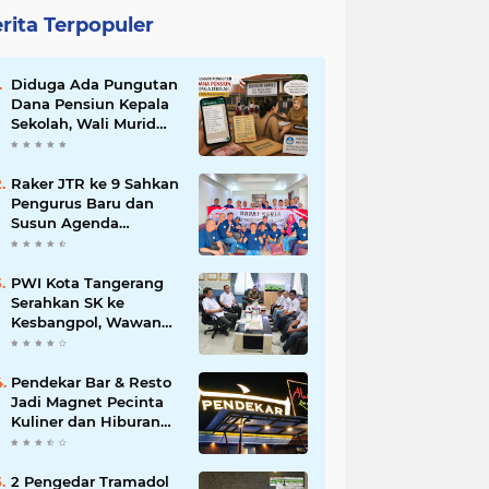
rita Terpopuler
Diduga Ada Pungutan
Dana Pensiun Kepala
Sekolah, Wali Murid
SDN Pasar Kemis 2
Layangkan
Pengaduan
Raker JTR ke 9 Sahkan
Pengurus Baru dan
Susun Agenda
Strategis 2026
PWI Kota Tangerang
Serahkan SK ke
Kesbangpol, Wawan
Fauzi: Peran Media
Bisa Berdampak Besar
hingga Fatal
Pendekar Bar & Resto
Jadi Magnet Pecinta
Kuliner dan Hiburan
Malam di Tangerang
2 Pengedar Tramadol