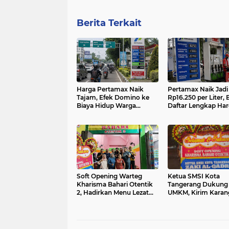
Berita Terkait
Harga Pertamax Naik
Pertamax Naik Jadi
Tajam, Efek Domino ke
Rp16.250 per Liter, 
Biaya Hidup Warga
Daftar Lengkap Ha
Tangerang Mulai
BBM Pertamina Ter
Diwaspadai
Soft Opening Warteg
Ketua SMSI Kota
Kharisma Bahari Otentik
Tangerang Dukung
2, Hadirkan Menu Lezat
UMKM, Kirim Karan
dengan Harga Ramah di
Bunga untuk Soft
Kantong
Opening Kharisma 
Otentik 2