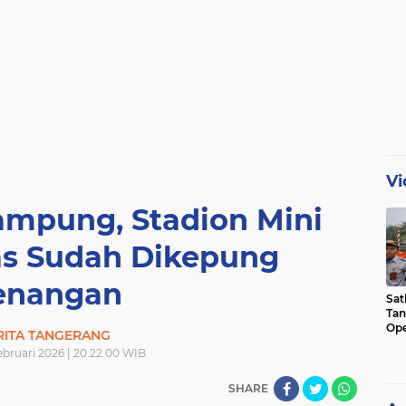
Vi
mpung, Stadion Mini
as Sudah Dikepung
enangan
Sat
Tan
Ope
RITA TANGERANG
Ini
Februari 2026 | 20.22.00 WIB
SHARE