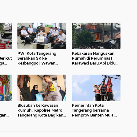
PWI Kota Tangerang
Kebakaran Hanguskan
Berikut
Serahkan SK ke
Rumah di Perumnas I
rga
Kesbangpol, Wawan
Karawaci Baru,Api Diduga
baru
Fauzi: Peran Media Bisa
dari Ledakan Kipas Angin
Berdampak Besar hingga
Fatal
Blusukan ke Kawasan
Pemerintah Kota
Kumuh , Kapolres Metro
Tangerang bersama
gan
Tangerang Kota Bagikan
Pemprov Banten Mulai
Sembako dan Serap
Tertibkan Kabel Udara
Bahari
Keluhan Warga