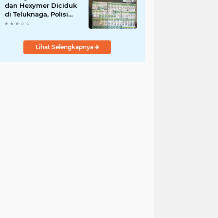
dan Hexymer Diciduk
di Teluknaga, Polisi
Amankan Ratusan Pil
Siap Edar
Lihat Selengkapnya