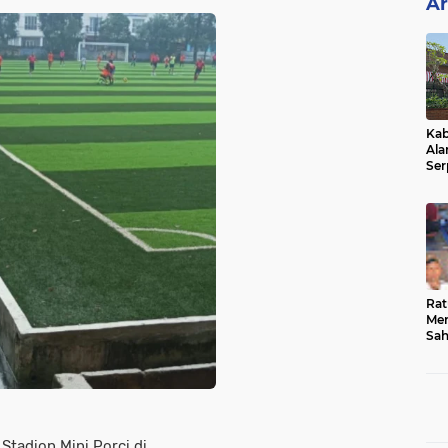
Ar
Kab
Ala
Ser
Sen
Ber
Rat
Mer
Sah
Dua
Keg
Hib
Stadion Mini Porci di