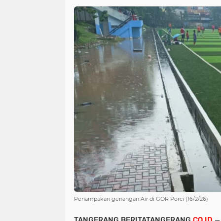
Penampakan genangan Air di GOR Porci (16/2/26)
TANGERANG,BERITATANGERANG
.CO.ID
— 