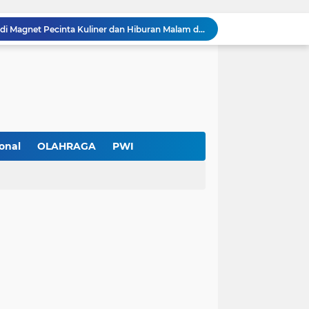
Pendekar Bar & Resto Jadi Magnet Pecinta Kuliner dan Hiburan Malam di Tangerang
Pengurus Baru dan Susun Agenda Strategis 2026
Hadir di GIIAS 2026, Pro7 Auto Lighting Pamerkan Teknologi Pencahayaan Kendaraan Premium
Terendus Dugaan Pungli Pengurusan PM1,Kades Buaran Bambu Minta 60 Juta
Kebakaran Hanguskan Rumah di Perumnas I Karawaci Baru,Api Diduga dari Ledakan Kipas Angin
Soft Opening Warteg Kharisma Bahari Otentik 2, Hadirkan Menu Lezat dengan Harga Ramah di Kantong
Ketua SMSI Kota Tangerang Dukung UMKM, Kirim Karangan Bunga untuk Soft Opening Kharisma Bahari Otentik 2
Anggota TNI AD Tewas dengan 10 Luka Tusuk di Tangerang,Empat Pelaku Ditangkap Kurang dari 24 Jam
onal
OLAHRAGA
PWI
PWI Kota Tangerang Serahkan SK ke Kesbangpol, Wawan Fauzi: Peran Media Bisa Berdampak Besar hingga Fatal
Diduga Ada Pungutan Dana Pensiun Kepala Sekolah, Wali Murid SDN Pasar Kemis 2 Layangkan Pengaduan