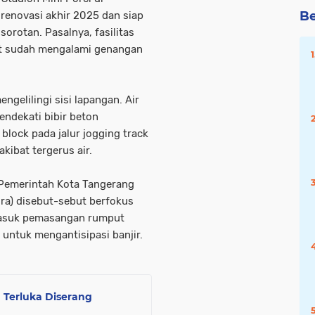
Be
irenovasi akhir 2025 dan siap
orotan. Pasalnya, fasilitas
ut sudah mengalami genangan
engelilingi sisi lapangan. Air
ndekati bibir beton
block pada jalur jogging track
kibat tergerus air.
 Pemerintah Kota Tangerang
ra) disebut-sebut berfokus
rmasuk pemasangan rumput
untuk mengantisipasi banjir.
 Terluka Diserang