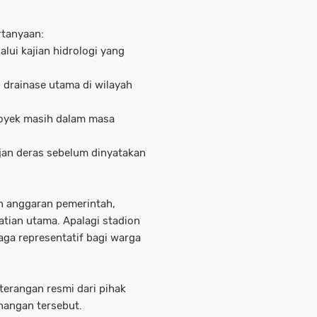
rtanyaan:
lui kajian hidrologi yang
 drainase utama di wilayah
royek masih dalam masa
ujan deras sebelum dinyatakan
n anggaran pemerintah,
tian utama. Apalagi stadion
aga representatif bagi warga
eterangan resmi dari pihak
nangan tersebut.