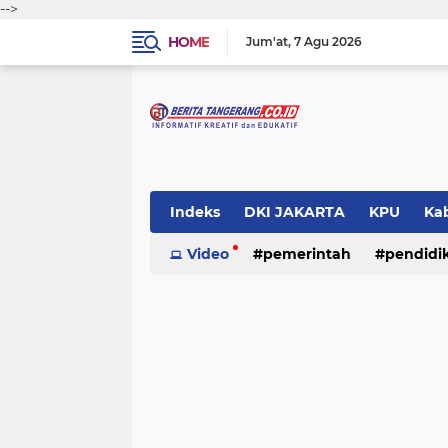
-->
HOME
Jum'at
7 Agu 2026
Indeks
DKI JAKARTA
KPU
Ka
Pemerintah
Video
pemerintah
Pendidikan
pendidi
Polri