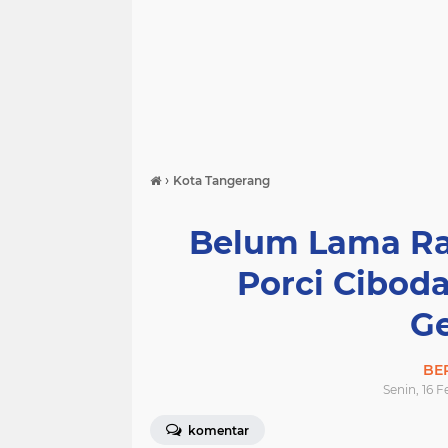
›
Kota Tangerang
Belum Lama Ra
Porci Cibod
G
BE
Senin, 16 
komentar