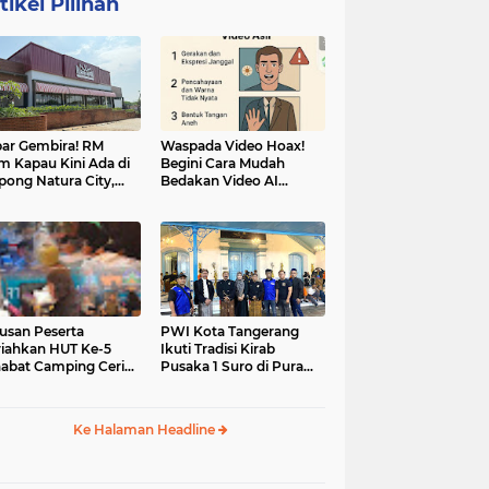
tikel Pilihan
ar Gembira! RM
Waspada Video Hoax!
m Kapau Kini Ada di
Begini Cara Mudah
pong Natura City,
Bedakan Video AI
sasi Kuliner Minang
dengan Video Asli
nuansa Alam
usan Peserta
PWI Kota Tangerang
iahkan HUT Ke-5
Ikuti Tradisi Kirab
abat Camping Ceria,
Pusaka 1 Suro di Pura
 Hari Penuh
Mangkunegaran
iatan Sosial dan
Surakarta
uran di Ciater
Ke Halaman Headline