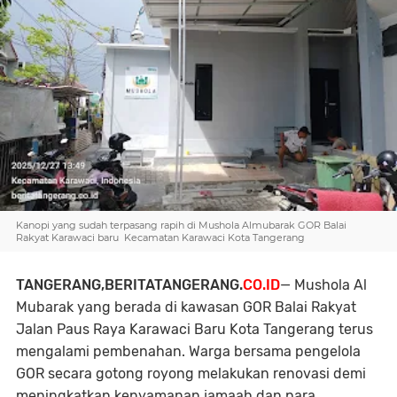
Kanopi yang sudah terpasang rapih di Mushola Almubarak GOR Balai
Rakyat Karawaci baru Kecamatan Karawaci Kota Tangerang
TANGERANG,BERITATANGERANG.
CO.ID
— Mushola Al
Mubarak yang berada di kawasan GOR Balai Rakyat
Jalan Paus Raya Karawaci Baru Kota Tangerang terus
mengalami pembenahan. Warga bersama pengelola
GOR secara gotong royong melakukan renovasi demi
meningkatkan kenyamanan jamaah dan para