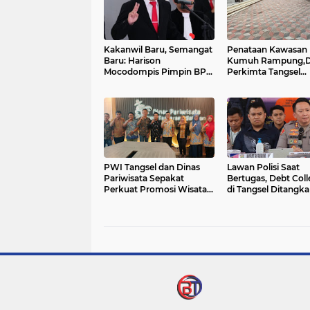
Kakanwil Baru, Semangat
Penataan Kawasan
Baru: Harison
Kumuh Rampung,D
Mocodompis Pimpin BPN
Perkimta Tangsel
Banten
Prioritaskan Draina
Paving block
PWI Tangsel dan Dinas
Lawan Polisi Saat
Pariwisata Sepakat
Bertugas, Debt Coll
Perkuat Promosi Wisata
di Tangsel Ditangk
dan Ekonomi Kreatif