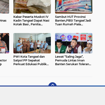
Kabar Peserta Muskot IV
Sambut HUT Provinsi
inas
Kadin Tangsel Dapat Nasi
Banten,PBSI Tangsel Jadi
Kotak Basi , Panitia
Tuan Rumah Piala
se dan
Diminta Klarifikasi
Gubernur Banten Antar
Pelajar
PWI Kota Tangsel dan
Lewat “Saling Jaga”,
ector
Satpol PP Sepakat
Pemuda Lintas Iman
ap
Perkuat Edukasi Publik
Banten Serukan Toleransi
Lewat Sinergi Media
dan Kedamaian