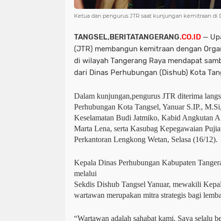
Ketua dan pengurus JTR saat kunjungan kemitraan di
TANGSEL,BERITATANGERANG
.CO.ID
— Up
(JTR) membangun kemitraan dengan Organ
di wilayah Tangerang Raya mendapat sambu
dari Dinas Perhubungan (Dishub) Kota Tan
Dalam kunjungan,pengurus JTR diterima langs
Perhubungan Kota Tangsel, Yanuar S.IP., M.S
Keselamatan Budi Jatmiko, Kabid Angkutan A
Marta Lena, serta Kasubag Kepegawaian Pujiati
Perkantoran Lengkong Wetan, Selasa (16/12).
Kepala Dinas Perhubungan Kabupaten Tanger
melalui
Sekdis Dishub Tangsel Yanuar, mewakili Kep
wartawan merupakan mitra strategis bagi lemb
“Wartawan adalah sahabat kami. Saya selalu be