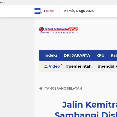
-->
HOME
Kamis
6 Agu 2026
Indeks
DKI JAKARTA
KPU
Ka
Pemerintah
Video
pemerintah
Pendidikan
pendidi
Polri
›
TANGERANG SELATAN
Jalin Kemit
Sambangi Dis