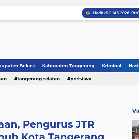
bupaten Bekasi
Kabupaten Tangerang
Kriminal
Nasi
kan
peristiwa
tangerang selatan
peristiwa
Raker JTR ke 9 Sahkan 
Vi
raan, Pengurus JTR
hub Kota Tangerang