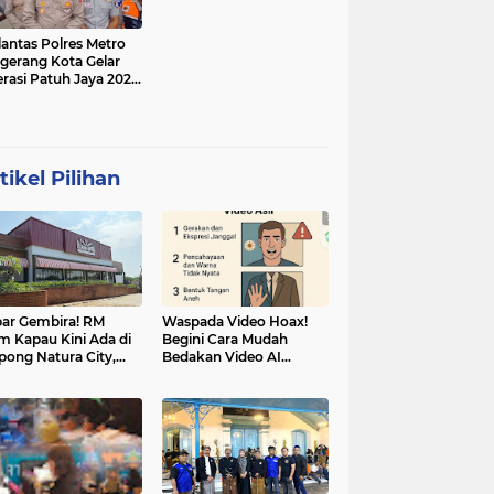
lantas Polres Metro
gerang Kota Gelar
rasi Patuh Jaya 2025,
 Sasarannya
tikel Pilihan
ar Gembira! RM
Waspada Video Hoax!
m Kapau Kini Ada di
Begini Cara Mudah
pong Natura City,
Bedakan Video AI
sasi Kuliner Minang
dengan Video Asli
nuansa Alam