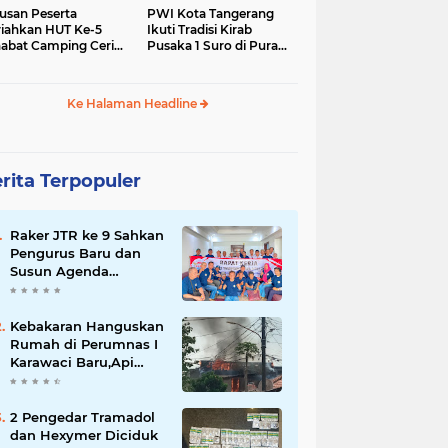
usan Peserta
PWI Kota Tangerang
iahkan HUT Ke-5
Ikuti Tradisi Kirab
abat Camping Ceria,
Pusaka 1 Suro di Pura
 Hari Penuh
Mangkunegaran
iatan Sosial dan
Surakarta
uran di Ciater
Ke Halaman Headline
rita Terpopuler
Raker JTR ke 9 Sahkan
Pengurus Baru dan
Susun Agenda
Strategis 2026
Kebakaran Hanguskan
Rumah di Perumnas I
Karawaci Baru,Api
Diduga dari Ledakan
Kipas Angin
2 Pengedar Tramadol
dan Hexymer Diciduk