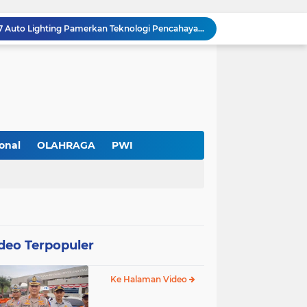
Hadir di GIIAS 2026, Pro7 Auto Lighting Pamerkan Teknologi Pencahayaan Kendaraan Premium
Terendus Dugaan Pungli Pengurusan PM1,Kades Buaran Bambu Minta 60 Juta
Kebakaran Hanguskan Rumah di Perumnas I Karawaci Baru,Api Diduga dari Ledakan Kipas Angin
Soft Opening Warteg Kharisma Bahari Otentik 2, Hadirkan Menu Lezat dengan Harga Ramah di Kantong
Ketua SMSI Kota Tangerang Dukung UMKM, Kirim Karangan Bunga untuk Soft Opening Kharisma Bahari Otentik 2
Anggota TNI AD Tewas dengan 10 Luka Tusuk di Tangerang,Empat Pelaku Ditangkap Kurang dari 24 Jam
Blusukan ke Kawasan Kumuh , Kapolres Metro Tangerang Kota Bagikan Sembako dan Serap Keluhan Warga
Pemerintah Kota Tangerang bersama Pemprov Banten Mulai Tertibkan Kabel Udara
onal
OLAHRAGA
PWI
Larangan Kabel Udara Berlaku, Aktivitas PT Davon Media Teknologi di Karawaci Jadi Sorotan
Pengurus Baru dan Susun Agenda Strategis 2026
deo Terpopuler
Ke Halaman Video