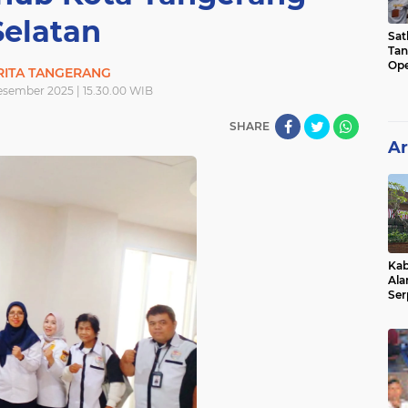
Selatan
Sat
Tan
Ope
RITA TANGERANG
Ini
Desember 2025 | 15.30.00 WIB
SHARE
Ar
Kab
Ala
Ser
Sen
Ber