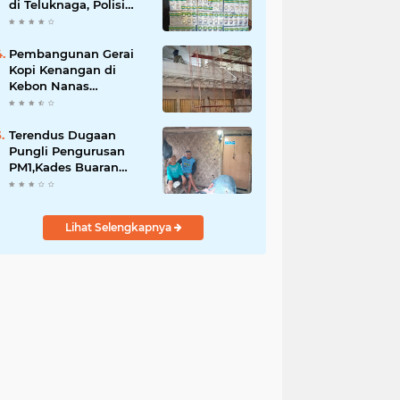
di Teluknaga, Polisi
Amankan Ratusan Pil
Siap Edar
Pembangunan Gerai
Kopi Kenangan di
Kebon Nanas
Disorot,Warga
Pertanyakan Izin
Lingkungan dan PBG
Terendus Dugaan
Pungli Pengurusan
PM1,Kades Buaran
Bambu Minta 60 Juta
Lihat Selengkapnya