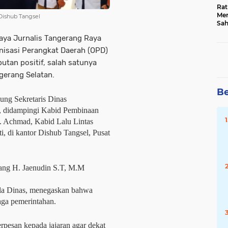
Rat
Mer
 Dishub Tangsel
Sah
Dua
aya Jurnalis Tangerang Raya
Keg
Hib
isasi Perangkat Daerah (OPD)
tan positif, salah satunya
gerang Selatan.
Be
ung Sekretaris Dinas
i, didampingi Kabid Pembinaan
. Achmad, Kabid Lalu Lintas
, di kantor Dishub Tangsel, Pusat
ang H. Jaenudin S.T, M.M
ala Dinas, menegaskan bahwa
aga pemerintahan.
rpesan kepada jajaran agar dekat