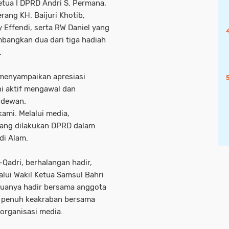
tua I DPRD Andri S. Permana,
erang KH. Baijuri Khotib,
Effendi, serta RW Daniel yang
bangkan dua dari tiga hadiah
.
menyampaikan apresiasi
i aktif mengawal dan
a dewan.
ami. Melalui media,
dang dilakukan DPRD dalam
di Alam.
-Qadri, berhalangan hadir,
alui Wakil Ketua Samsul Bahri
duanya hadir bersama anggota
a penuh keakraban bersama
 organisasi media.