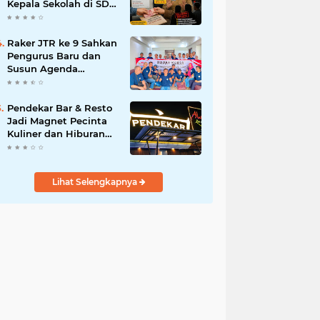
Kepala Sekolah di SDN
Pasar Kemis 2,
Benarkah Kepsek Tak
Tahu?
Raker JTR ke 9 Sahkan
Pengurus Baru dan
Susun Agenda
Strategis 2026
Pendekar Bar & Resto
Jadi Magnet Pecinta
Kuliner dan Hiburan
Malam di Tangerang
Lihat Selengkapnya