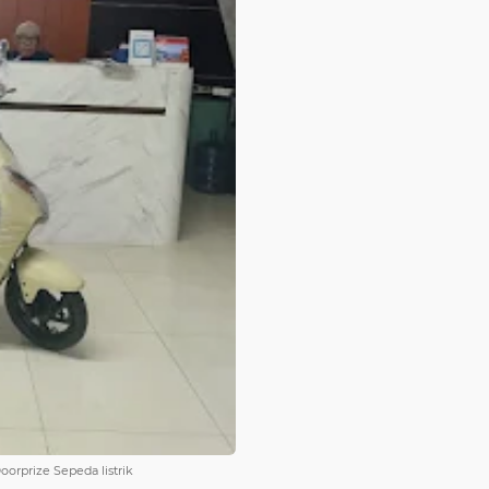
rprize Sepeda listrik