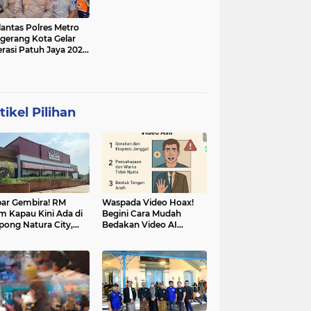
lantas Polres Metro
gerang Kota Gelar
rasi Patuh Jaya 2025,
 Sasarannya
tikel Pilihan
ar Gembira! RM
Waspada Video Hoax!
m Kapau Kini Ada di
Begini Cara Mudah
pong Natura City,
Bedakan Video AI
sasi Kuliner Minang
dengan Video Asli
nuansa Alam