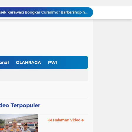
Cuma Sehari Diburu, Polsek Karawaci Bongkar Curanmor Barbershop hingga Jejak Penadah
PWI Kota Tangerang Serahkan SK ke Kesbangpol, Wawan Fauzi: Peran Media Bisa Berdampak Besar hingga Fatal
Diduga Ada Pungutan Dana Pensiun Kepala Sekolah, Wali Murid SDN Pasar Kemis 2 Layangkan Pengaduan
Pendekar Bar & Resto Jadi Magnet Pecinta Kuliner dan Hiburan Malam di Tangerang
Pengurus Baru dan Susun Agenda Strategis 2026
Hadir di GIIAS 2026, Pro7 Auto Lighting Pamerkan Teknologi Pencahayaan Kendaraan Premium
Terendus Dugaan Pungli Pengurusan PM1,Kades Buaran Bambu Minta 60 Juta
Kebakaran Hanguskan Rumah di Perumnas I Karawaci Baru,Api Diduga dari Ledakan Kipas Angin
onal
OLAHRAGA
PWI
Soft Opening Warteg Kharisma Bahari Otentik 2, Hadirkan Menu Lezat dengan Harga Ramah di Kantong
Rp20 Ribu per Siswa Untuk Hadiah Pensiun Kepala Sekolah di SDN Pasar Kemis 2, Benarkah Kepsek Tak Tahu?
deo Terpopuler
Ke Halaman Video