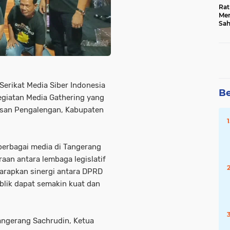
Rat
Mer
Sah
Dua
Keg
Hib
 Serikat Media Siber Indonesia
Be
egiatan Media Gathering yang
asan Pengalengan, Kabupaten
 berbagai media di Tangerang
aan antara lembaga legislatif
iharapkan sinergi antara DPRD
blik dapat semakin kuat dan
Tangerang Sachrudin, Ketua