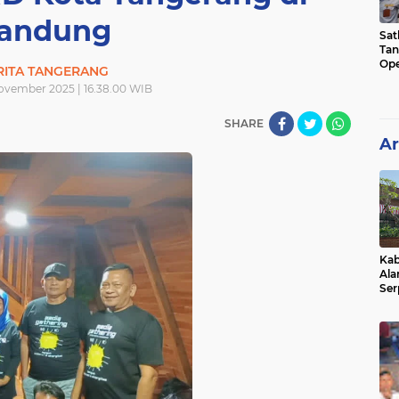
andung
Sat
Tan
Ope
RITA TANGERANG
Ini
ovember 2025 | 16.38.00 WIB
SHARE
Ar
Kab
Ala
Ser
Sen
Ber