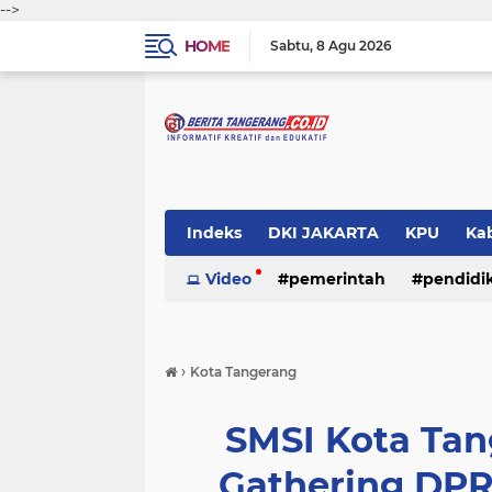
-->
HOME
Sabtu
8 Agu 2026
Indeks
DKI JAKARTA
KPU
Ka
Pemerintah
Video
pemerintah
Pendidikan
pendidi
Polri
›
Kota Tangerang
SMSI Kota Tan
Gathering DPR