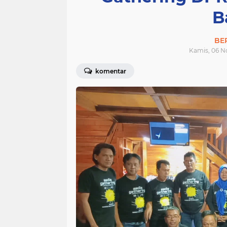
B
BE
Kamis, 06 N
komentar