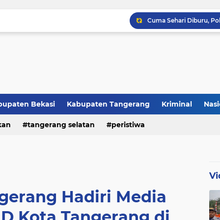
Raker JTR ke 9 Sahkan 
bupaten Bekasi
Kabupaten Tangerang
Kriminal
Nasi
kan
peristiwa
tangerang selatan
peristiwa
Vi
gerang Hadiri Media
D Kota Tangerang di