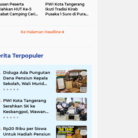
usan Peserta
PWI Kota Tangerang
iahkan HUT Ke-5
Ikuti Tradisi Kirab
abat Camping Ceria,
Pusaka 1 Suro di Pura
 Hari Penuh
Mangkunegaran
iatan Sosial dan
Surakarta
uran di Ciater
Ke Halaman Headline
rita Terpopuler
Diduga Ada Pungutan
Dana Pensiun Kepala
Sekolah, Wali Murid
SDN Pasar Kemis 2
Layangkan
Pengaduan
PWI Kota Tangerang
Serahkan SK ke
Kesbangpol, Wawan
Fauzi: Peran Media
Bisa Berdampak Besar
hingga Fatal
Rp20 Ribu per Siswa
Untuk Hadiah Pensiun