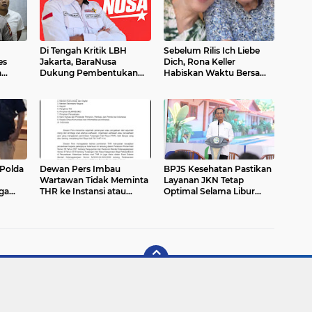
Di Tengah Kritik LBH
Sebelum Rilis Ich Liebe
es
Jakarta, BaraNusa
Dich, Rona Keller
a
Dukung Pembentukan
Habiskan Waktu Bersama
Tim Pemburu Begal Polda
Keluarga di Swiss
Metro Jaya
 Polda
Dewan Pers Imbau
BPJS Kesehatan Pastikan
Wartawan Tidak Meminta
Layanan JKN Tetap
ga
THR ke Instansi atau
Optimal Selama Libur
day
Perusahaan
Lebaran 2026