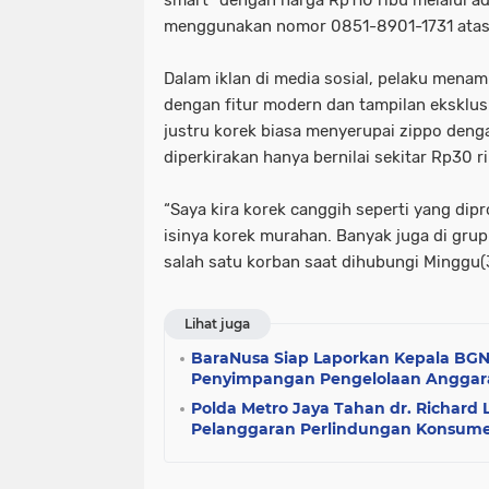
smart” dengan harga Rp110 ribu melalui a
menggunakan nomor 0851-8901-1731 atas
Dalam iklan di media sosial, pelaku mena
dengan fitur modern dan tampilan eksklus
justru korek biasa menyerupai zippo denga
diperkirakan hanya bernilai sekitar Rp30 r
“Saya kira korek canggih seperti yang dip
isinya korek murahan. Banyak juga di grup
salah satu korban saat dihubungi Minggu(
Lihat juga
BaraNusa Siap Laporkan Kepala BGN
Penyimpangan Pengelolaan Angga
Polda Metro Jaya Tahan dr. Richard 
Pelanggaran Perlindungan Konsum