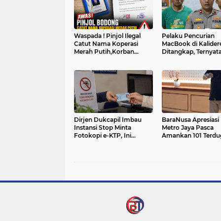
Waspada ! Pinjol Ilegal
Pelaku Pencurian
Catut Nama Koperasi
MacBook di Kalider
Merah Putih,Korban
Ditangkap, Ternyat
Diperas Biaya Meterai dan
Tetangga Korban
Aktivasi
Dirjen Dukcapil Imbau
BaraNusa Apresiasi
Instansi Stop Minta
Metro Jaya Pasca
Fotokopi e-KTP, Ini
Amankan 101 Terdu
Alasannya
Pemicu Ricuh May
2026