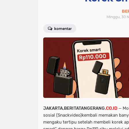
BE
Minggu, 30 N
komentar
JAKARTA,BERITATANGERANG
.CO.ID
— Mo
sosial (Snackvideo)kembali memakan bany
mengaku tertipu setelah membeli korek ap