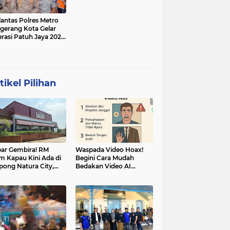
lantas Polres Metro
gerang Kota Gelar
rasi Patuh Jaya 2025,
 Sasarannya
tikel Pilihan
ar Gembira! RM
Waspada Video Hoax!
m Kapau Kini Ada di
Begini Cara Mudah
pong Natura City,
Bedakan Video AI
sasi Kuliner Minang
dengan Video Asli
nuansa Alam