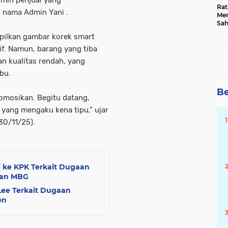
dmin penjual yang
Rat
 nama Admin Yani .
Mer
Sah
Dua
mpilkan gambar korek smart
Keg
Hib
if. Namun, barang yang tiba
n kualitas rendah, yang
ibu.
Be
romosikan. Begitu datang,
 yang mengaku kena tipu,” ujar
30/11/25).
 ke KPK Terkait Dugaan
ran MBG
Lee Terkait Dugaan
en