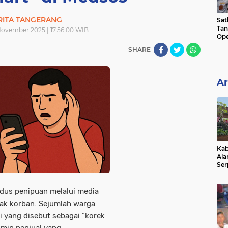
RITA TANGERANG
Sat
Tan
ovember 2025 | 17.56.00 WIB
Ope
Ini
SHARE
Ar
Kab
Ala
Ser
Sen
Ber
dus penipuan melalui media
ak korban. Sejumlah warga
i yang disebut sebagai “korek