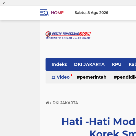
-->
HOME
Sabtu
8 Agu 2026
Indeks
DKI JAKARTA
KPU
Ka
Pemerintah
Video
pemerintah
Pendidikan
pendidi
Polri
›
DKI JAKARTA
Hati -Hati Mo
Korek Sm