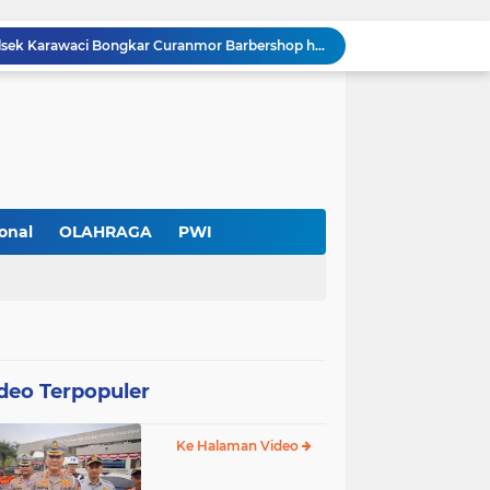
Cuma Sehari Diburu, Polsek Karawaci Bongkar Curanmor Barbershop hingga Jejak Penadah
PWI Kota Tangerang Serahkan SK ke Kesbangpol, Wawan Fauzi: Peran Media Bisa Berdampak Besar hingga Fatal
Diduga Ada Pungutan Dana Pensiun Kepala Sekolah, Wali Murid SDN Pasar Kemis 2 Layangkan Pengaduan
Pendekar Bar & Resto Jadi Magnet Pecinta Kuliner dan Hiburan Malam di Tangerang
Pengurus Baru dan Susun Agenda Strategis 2026
Hadir di GIIAS 2026, Pro7 Auto Lighting Pamerkan Teknologi Pencahayaan Kendaraan Premium
Terendus Dugaan Pungli Pengurusan PM1,Kades Buaran Bambu Minta 60 Juta
Kebakaran Hanguskan Rumah di Perumnas I Karawaci Baru,Api Diduga dari Ledakan Kipas Angin
onal
OLAHRAGA
PWI
Soft Opening Warteg Kharisma Bahari Otentik 2, Hadirkan Menu Lezat dengan Harga Ramah di Kantong
Rp20 Ribu per Siswa Untuk Hadiah Pensiun Kepala Sekolah di SDN Pasar Kemis 2, Benarkah Kepsek Tak Tahu?
deo Terpopuler
Ke Halaman Video