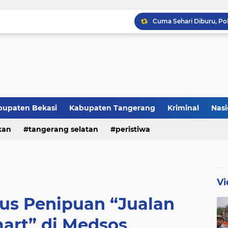
Raker JTR ke 9 Sahkan 
bupaten Bekasi
Kabupaten Tangerang
Kriminal
Nasi
kan
peristiwa
tangerang selatan
peristiwa
Vi
dus Penipuan “Jualan
art” di Medsos