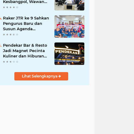
Kesbangpol, Wawan
Fauzi: Peran Media
Bisa Berdampak Besar
hingga Fatal
Raker JTR ke 9 Sahkan
Pengurus Baru dan
Susun Agenda
Strategis 2026
Pendekar Bar & Resto
Jadi Magnet Pecinta
Kuliner dan Hiburan
Malam di Tangerang
Lihat Selengkapnya