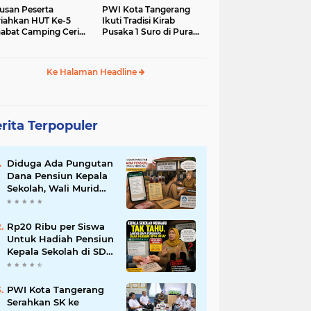
usan Peserta
PWI Kota Tangerang
iahkan HUT Ke-5
Ikuti Tradisi Kirab
abat Camping Ceria,
Pusaka 1 Suro di Pura
 Hari Penuh
Mangkunegaran
iatan Sosial dan
Surakarta
uran di Ciater
Ke Halaman Headline
rita Terpopuler
Diduga Ada Pungutan
Dana Pensiun Kepala
Sekolah, Wali Murid
SDN Pasar Kemis 2
Layangkan
Pengaduan
Rp20 Ribu per Siswa
Untuk Hadiah Pensiun
Kepala Sekolah di SDN
Pasar Kemis 2,
Benarkah Kepsek Tak
Tahu?
PWI Kota Tangerang
Serahkan SK ke