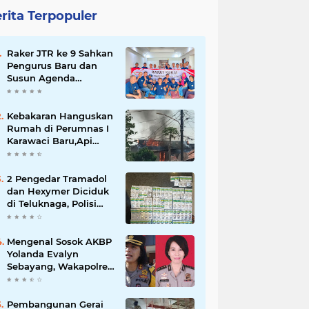
rita Terpopuler
Raker JTR ke 9 Sahkan
Pengurus Baru dan
Susun Agenda
Strategis 2026
Kebakaran Hanguskan
Rumah di Perumnas I
Karawaci Baru,Api
Diduga dari Ledakan
Kipas Angin
2 Pengedar Tramadol
dan Hexymer Diciduk
di Teluknaga, Polisi
Amankan Ratusan Pil
Siap Edar
Mengenal Sosok AKBP
Yolanda Evalyn
Sebayang, Wakapolres
Metro Tangerang yang
Baru
Pembangunan Gerai