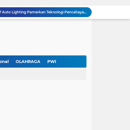
Hadir di GIIAS 2026, Pro7 Auto Lighting Pamerkan Teknologi Pencahayaan Kendaraan Premium
Terendus Dugaan Pungli Pengurusan PM1,Kades Buaran Bambu Minta 60 Juta
Kebakaran Hanguskan Rumah di Perumnas I Karawaci Baru,Api Diduga dari Ledakan Kipas Angin
Soft Opening Warteg Kharisma Bahari Otentik 2, Hadirkan Menu Lezat dengan Harga Ramah di Kantong
Ketua SMSI Kota Tangerang Dukung UMKM, Kirim Karangan Bunga untuk Soft Opening Kharisma Bahari Otentik 2
Anggota TNI AD Tewas dengan 10 Luka Tusuk di Tangerang,Empat Pelaku Ditangkap Kurang dari 24 Jam
Blusukan ke Kawasan Kumuh , Kapolres Metro Tangerang Kota Bagikan Sembako dan Serap Keluhan Warga
Pemerintah Kota Tangerang bersama Pemprov Banten Mulai Tertibkan Kabel Udara
onal
OLAHRAGA
PWI
Larangan Kabel Udara Berlaku, Aktivitas PT Davon Media Teknologi di Karawaci Jadi Sorotan
Pengurus Baru dan Susun Agenda Strategis 2026