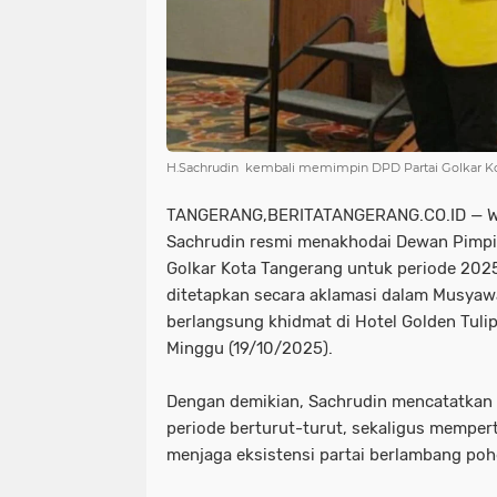
H.Sachrudin kembali memimpin DPD Partai Golkar Kot
TANGERANG,BERITATANGERANG.CO.ID — Waj
Sachrudin resmi menakhodai Dewan Pimpi
Golkar Kota Tangerang untuk periode 202
ditetapkan secara aklamasi dalam Musyaw
berlangsung khidmat di Hotel Golden Tulip
Minggu (19/10/2025).
Dengan demikian, Sachrudin mencatatkan s
periode berturut-turut, sekaligus memper
menjaga eksistensi partai berlambang poh