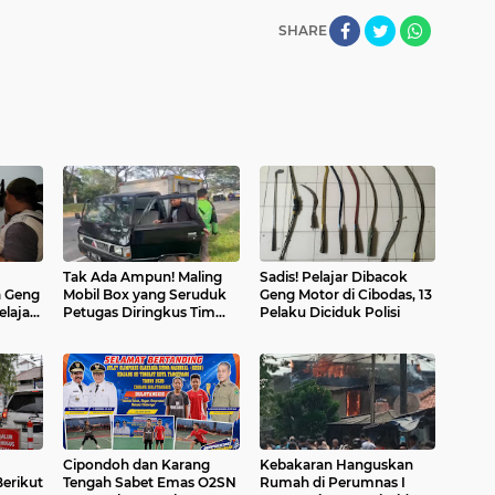
SHARE
Tak Ada Ampun! Maling
Sadis! Pelajar Dibacok
a Geng
Mobil Box yang Seruduk
Geng Motor di Cibodas, 13
lajar
Petugas Diringkus Tim
Pelaku Diciduk Polisi
laku
Ranmor Polres Tangerang
Kota
Cipondoh dan Karang
Kebakaran Hanguskan
Berikut
Tengah Sabet Emas O2SN
Rumah di Perumnas I