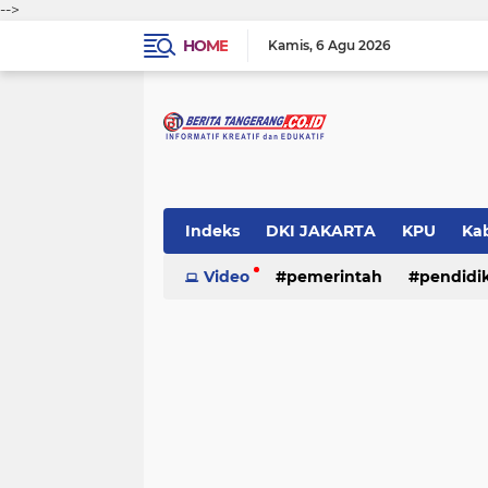
-->
HOME
Kamis
6 Agu 2026
Indeks
DKI JAKARTA
KPU
Ka
Pemerintah
Video
pemerintah
Pendidikan
pendidi
Polri