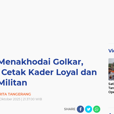
Vi
 Menakhodai Golkar,
 Cetak Kader Loyal dan
Militan
Sat
Tan
Ope
RITA TANGERANG
Ini
Oktober 2025 | 21.37.00 WIB
SHARE