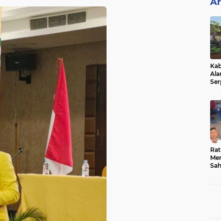
Ar
Kab
Ala
Ser
Sen
Ber
Rat
Mer
Sah
Dua
Keg
Hib