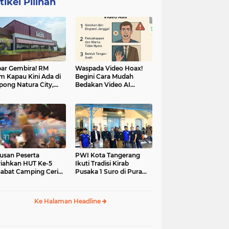
tikel Pilihan
ar Gembira! RM
Waspada Video Hoax!
m Kapau Kini Ada di
Begini Cara Mudah
pong Natura City,
Bedakan Video AI
sasi Kuliner Minang
dengan Video Asli
nuansa Alam
usan Peserta
PWI Kota Tangerang
iahkan HUT Ke-5
Ikuti Tradisi Kirab
abat Camping Ceria,
Pusaka 1 Suro di Pura
 Hari Penuh
Mangkunegaran
iatan Sosial dan
Surakarta
uran di Ciater
Ke Halaman Headline