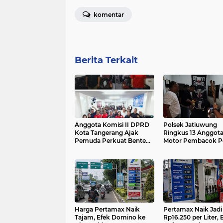
komentar
Berita Terkait
Anggota Komisi II DPRD
Polsek Jatiuwung
Kota Tangerang Ajak
Ringkus 13 Anggot
Pemuda Perkuat Benteng
Motor Pembacok Pe
Dari Ancaman Narkoba
di Cibodas, Satu Pe
Masih Buron
Harga Pertamax Naik
Pertamax Naik Jadi
Tajam, Efek Domino ke
Rp16.250 per Liter, 