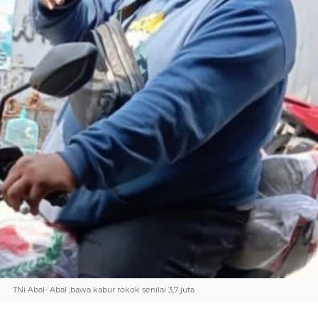
TNi Abal- Abal ,bawa kabur rokok senilai 3,7 juta