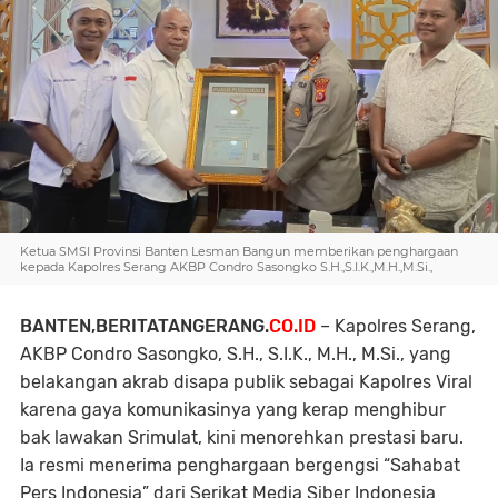
Ketua SMSI Provinsi Banten Lesman Bangun memberikan penghargaan
kepada Kapolres Serang AKBP Condro Sasongko S.H.,S.I.K.,M.H.,M.Si.,
BANTEN,BERITATANGERANG.
CO.ID
– Kapolres Serang,
AKBP Condro Sasongko, S.H., S.I.K., M.H., M.Si., yang
belakangan akrab disapa publik sebagai Kapolres Viral
karena gaya komunikasinya yang kerap menghibur
bak lawakan Srimulat, kini menorehkan prestasi baru.
Ia resmi menerima penghargaan bergengsi “Sahabat
Pers Indonesia” dari Serikat Media Siber Indonesia