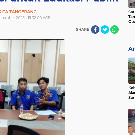
RITA TANGERANG
Sat
Tan
eptember 2025 | 15.32.00 WIB
Ope
Ini
SHARE
Ar
Kab
Ala
Ser
Sen
Ber