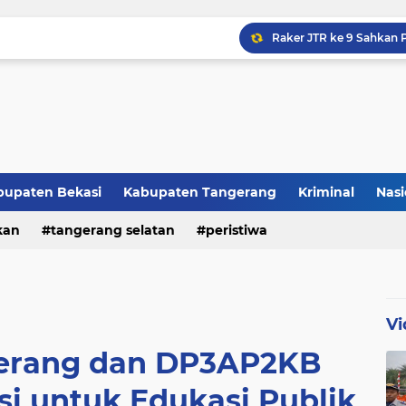
Raker JTR ke 9 Sahkan 
bupaten Bekasi
Kabupaten Tangerang
Kriminal
Nasi
kan
peristiwa
tangerang selatan
peristiwa
Vi
erang dan DP3AP2KB
si untuk Edukasi Publik