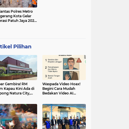
lantas Polres Metro
gerang Kota Gelar
rasi Patuh Jaya 2025,
 Sasarannya
tikel Pilihan
ar Gembira! RM
Waspada Video Hoax!
m Kapau Kini Ada di
Begini Cara Mudah
pong Natura City,
Bedakan Video AI
sasi Kuliner Minang
dengan Video Asli
nuansa Alam