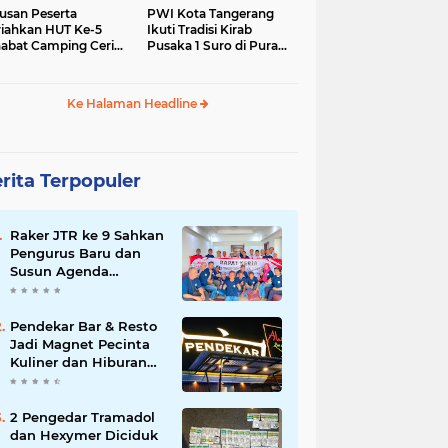
usan Peserta
PWI Kota Tangerang
iahkan HUT Ke-5
Ikuti Tradisi Kirab
abat Camping Ceria,
Pusaka 1 Suro di Pura
 Hari Penuh
Mangkunegaran
iatan Sosial dan
Surakarta
uran di Ciater
Ke Halaman Headline
rita Terpopuler
Raker JTR ke 9 Sahkan
Pengurus Baru dan
Susun Agenda
Strategis 2026
Pendekar Bar & Resto
Jadi Magnet Pecinta
Kuliner dan Hiburan
Malam di Tangerang
2 Pengedar Tramadol
dan Hexymer Diciduk