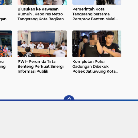
Blusukan ke Kawasan
Pemerintah Kota
Kumuh , Kapolres Metro
Tangerang bersama
gan
Tangerang Kota Bagikan
Pemprov Banten Mulai
Sembako dan Serap
Tertibkan Kabel Udara
Bahari
Keluhan Warga
ru
PWI– Perumda Tirta
Komplotan Polisi
ing
Benteng Perkuat Sinergi
Gadungan Dibekuk
Informasi Publik
Polsek Jatiuwung Kota
Tangerang