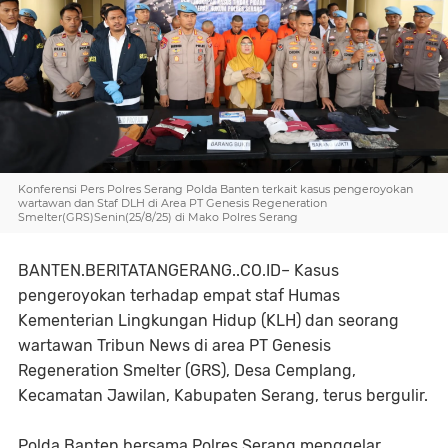
Konferensi Pers Polres Serang Polda Banten terkait kasus pengeroyokan
wartawan dan Staf DLH di Area PT Genesis Regeneration
Smelter(GRS)Senin(25/8/25) di Mako Polres Serang
BANTEN.BERITATANGERANG..CO.ID– Kasus
pengeroyokan terhadap empat staf Humas
Kementerian Lingkungan Hidup (KLH) dan seorang
wartawan Tribun News di area PT Genesis
Regeneration Smelter (GRS), Desa Cemplang,
Kecamatan Jawilan, Kabupaten Serang, terus bergulir.
Polda Banten bersama Polres Serang menggelar