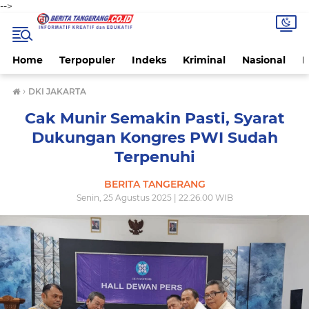
-->
Home
Terpopuler
Indeks
Kriminal
Nasional
P
›
DKI JAKARTA
Cak Munir Semakin Pasti, Syarat
Dukungan Kongres PWI Sudah
Terpenuhi
BERITA TANGERANG
Senin, 25 Agustus 2025 | 22.26.00 WIB