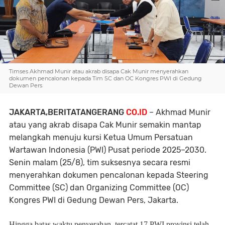
Timses Akhmad Munir atau akrab disapa Cak Munir menyerahkan
dokumen pencalonan kepada Tim SC dan OC Kongres PWI di Gedung
Dewan Pers
JAKARTA,BERITATANGERANG
CO.ID
– Akhmad Munir
atau yang akrab disapa Cak Munir semakin mantap
melangkah menuju kursi Ketua Umum Persatuan
Wartawan Indonesia (PWI) Pusat periode 2025–2030.
Senin malam (25/8), tim suksesnya secara resmi
menyerahkan dokumen pencalonan kepada Steering
Committee (SC) dan Organizing Committee (OC)
Kongres PWI di Gedung Dewan Pers, Jakarta.
Hingga batas waktu penyerahan, tercatat 17 PWI provinsi telah