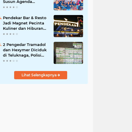
Susun Agenda
Strategis 2026
Pendekar Bar & Resto
Jadi Magnet Pecinta
Kuliner dan Hiburan
Malam di Tangerang
2 Pengedar Tramadol
dan Hexymer Diciduk
di Teluknaga, Polisi
Amankan Ratusan Pil
Siap Edar
Lihat Selengkapnya