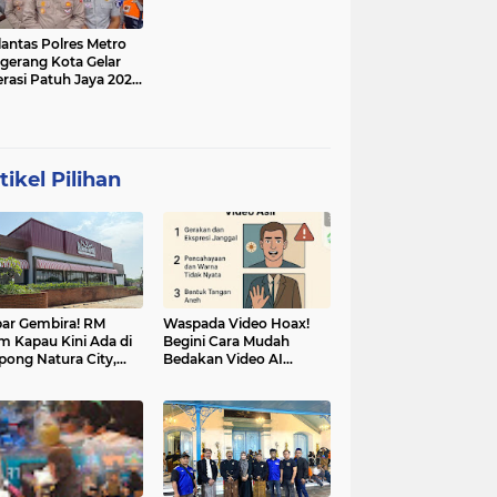
lantas Polres Metro
gerang Kota Gelar
rasi Patuh Jaya 2025,
 Sasarannya
tikel Pilihan
ar Gembira! RM
Waspada Video Hoax!
m Kapau Kini Ada di
Begini Cara Mudah
pong Natura City,
Bedakan Video AI
sasi Kuliner Minang
dengan Video Asli
nuansa Alam