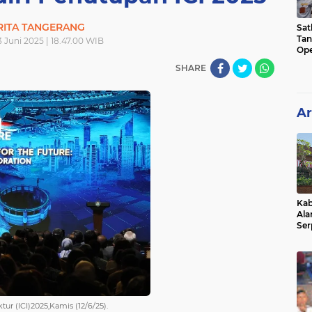
RITA TANGERANG
Sat
Tan
3 Juni 2025 | 18.47.00 WIB
Ope
Ini
SHARE
Ar
Kab
Ala
Ser
Sen
Ber
ur (ICI)2025,Kamis (12/6/25).