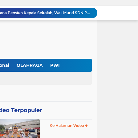
Diduga Ada Pungutan Dana Pensiun Kepala Sekolah, Wali Murid SDN Pasar Kemis 2 Layangkan Pengaduan
Pendekar Bar & Resto Jadi Magnet Pecinta Kuliner dan Hiburan Malam di Tangerang
Pengurus Baru dan Susun Agenda Strategis 2026
Hadir di GIIAS 2026, Pro7 Auto Lighting Pamerkan Teknologi Pencahayaan Kendaraan Premium
Terendus Dugaan Pungli Pengurusan PM1,Kades Buaran Bambu Minta 60 Juta
Kebakaran Hanguskan Rumah di Perumnas I Karawaci Baru,Api Diduga dari Ledakan Kipas Angin
Soft Opening Warteg Kharisma Bahari Otentik 2, Hadirkan Menu Lezat dengan Harga Ramah di Kantong
Ketua SMSI Kota Tangerang Dukung UMKM, Kirim Karangan Bunga untuk Soft Opening Kharisma Bahari Otentik 2
onal
OLAHRAGA
PWI
Anggota TNI AD Tewas dengan 10 Luka Tusuk di Tangerang,Empat Pelaku Ditangkap Kurang dari 24 Jam
PWI Kota Tangerang Serahkan SK ke Kesbangpol, Wawan Fauzi: Peran Media Bisa Berdampak Besar hingga Fatal
deo Terpopuler
Ke Halaman Video