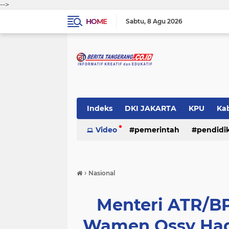
-->
HOME
Sabtu
8 Agu 2026
Indeks
DKI JAKARTA
KPU
Ka
Pemerintah
Video
pemerintah
Pendidikan
pendidi
Polri
›
Nasional
Menteri ATR/B
Wamen Ossy Hadi