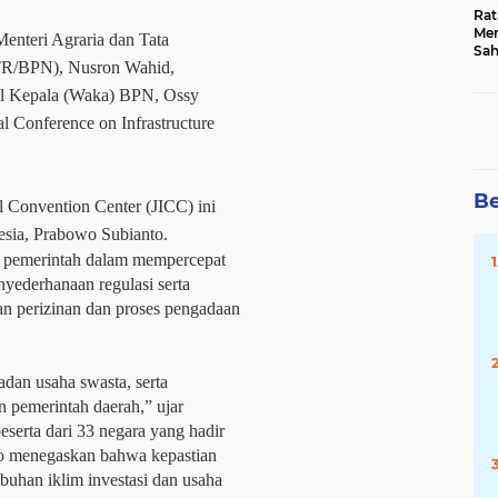
Rat
Mer
enteri Agraria dan Tata
Sah
TR/BPN), Nusron Wahid,
Dua
Keg
l Kepala (Waka) BPN, Ossy
Hib
l Conference on Infrastructure
Be
l Convention Center (JICC) ini
esia, Prabowo Subianto.
 pemerintah dalam mempercepat
yederhanaan regulasi serta
kan perizinan dan proses pengadaan
adan usaha swasta, serta
n pemerintah daerah,” ujar
eserta dari 33 negara yang hadir
wo menegaskan bahwa kepastian
uhan iklim investasi dan usaha