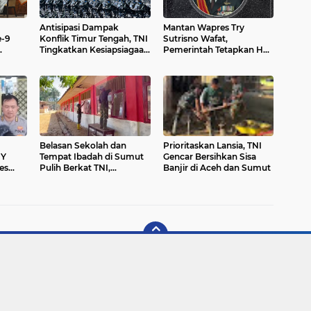
Antisipasi Dampak
Mantan Wapres Try
e-9
Konflik Timur Tengah, TNI
Sutrisno Wafat,
Tingkatkan Kesiapsiagaan
Pemerintah Tetapkan Hari
iden
Nasional
Berkabung Nasional
Belasan Sekolah dan
Prioritaskan Lansia, TNI
IY
Tempat Ibadah di Sumut
Gencar Bersihkan Sisa
es
Pulih Berkat TNI,
Banjir di Aceh dan Sumut
ntas
Sebagian Besar Siap Pakai