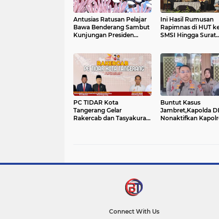
Antusias Ratusan Pelajar
Ini Hasil Rumusan
Bawa Benderang Sambut
Rapimnas di HUT k
Kunjungan Presiden
SMSI Hingga Surat
Jerman di Istana Merdeka
Terbuka Untuk Pres
Prabowo
PC TIDAR Kota
Buntut Kasus
Tangerang Gelar
Jambret,Kapolda D
Rakercab dan Tasyakuran
Nonaktifkan Kapolr
HUT ke-18 Gerindra
Sleman dan Kasatla
Connect With Us