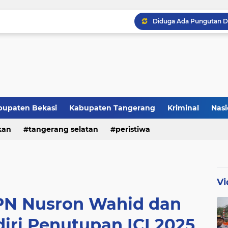
Raker JTR ke 9 Sahkan 
bupaten Bekasi
Kabupaten Tangerang
Kriminal
Nasi
kan
peristiwa
tangerang selatan
peristiwa
Vi
PN Nusron Wahid dan
ri Penutupan ICI 2025