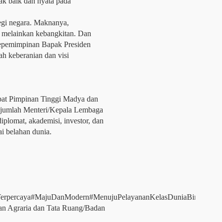
k baik dan nyata pada
egi negara. Maknanya,
, melainkan kebangkitan. Dan
 kepemimpinan Bapak Presiden
h keberanian dan visi
abat Pimpinan Tinggi Madya dan
ejumlah Menteri/Kepala Lembaga
iplomat, akademisi, investor, dan
ai belahan dunia.
Terpercaya#MajuDanModern#MenujuPelayananKelasDuniaBiro
n Agraria dan Tata Ruang/Badan