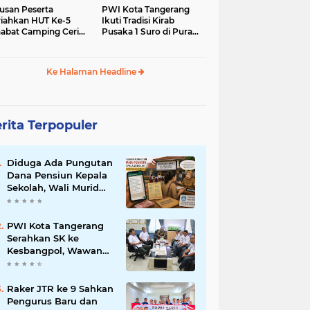
usan Peserta
PWI Kota Tangerang
iahkan HUT Ke-5
Ikuti Tradisi Kirab
abat Camping Ceria,
Pusaka 1 Suro di Pura
 Hari Penuh
Mangkunegaran
iatan Sosial dan
Surakarta
uran di Ciater
Ke Halaman Headline
rita Terpopuler
Diduga Ada Pungutan
Dana Pensiun Kepala
Sekolah, Wali Murid
SDN Pasar Kemis 2
Layangkan
Pengaduan
PWI Kota Tangerang
Serahkan SK ke
Kesbangpol, Wawan
Fauzi: Peran Media
Bisa Berdampak Besar
hingga Fatal
Raker JTR ke 9 Sahkan
Pengurus Baru dan