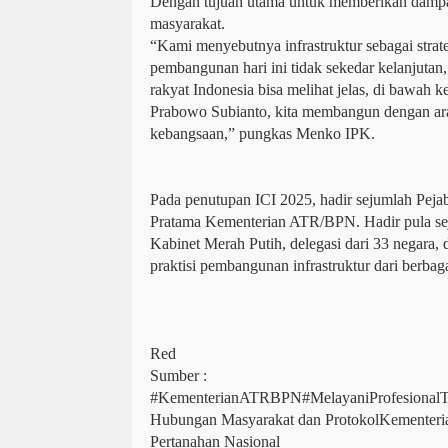
Dengan tujuan utama untuk memberikan dampa
masyarakat.
“Kami menyebutnya infrastruktur sebagai strat
pembangunan hari ini tidak sekedar kelanjutan
rakyat Indonesia bisa melihat jelas, di bawah
Prabowo Subianto, kita membangun dengan ara
kebangsaan,” pungkas Menko IPK.
Pada penutupan ICI 2025, hadir sejumlah Pej
Pratama Kementerian ATR/BPN. Hadir pula s
Kabinet Merah Putih, delegasi dari 33 negara, d
praktisi pembangunan infrastruktur dari berbag
Red
Sumber :
#KementerianATRBPN#MelayaniProfesional
Hubungan Masyarakat dan ProtokolKementeria
Pertanahan Nasional