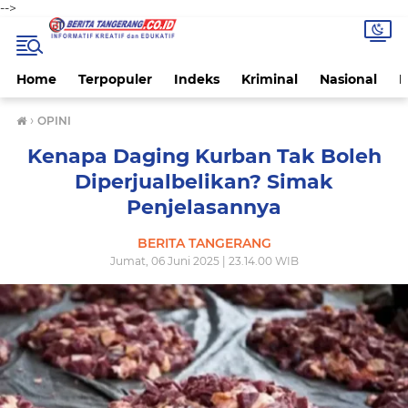
-->
Home
Terpopuler
Indeks
Kriminal
Nasional
P
›
OPINI
Kenapa Daging Kurban Tak Boleh
Diperjualbelikan? Simak
Penjelasannya
BERITA TANGERANG
Jumat, 06 Juni 2025 | 23.14.00 WIB