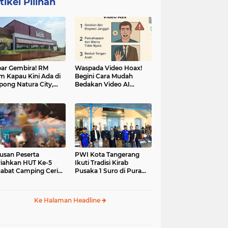
tikel Pilihan
ar Gembira! RM
Waspada Video Hoax!
m Kapau Kini Ada di
Begini Cara Mudah
pong Natura City,
Bedakan Video AI
sasi Kuliner Minang
dengan Video Asli
nuansa Alam
usan Peserta
PWI Kota Tangerang
iahkan HUT Ke-5
Ikuti Tradisi Kirab
abat Camping Ceria,
Pusaka 1 Suro di Pura
 Hari Penuh
Mangkunegaran
iatan Sosial dan
Surakarta
uran di Ciater
Ke Halaman Headline