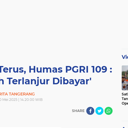
Vi
Terus, Humas PGRI 109 :
 Terlanjur Dibayar'
RITA TANGERANG
Sat
Tan
20 Mei 2025 | 14.20.00 WIB
Ope
Ini
SHARE