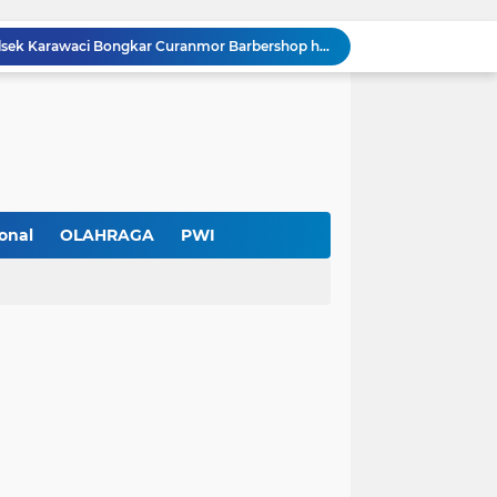
Cuma Sehari Diburu, Polsek Karawaci Bongkar Curanmor Barbershop hingga Jejak Penadah
PWI Kota Tangerang Serahkan SK ke Kesbangpol, Wawan Fauzi: Peran Media Bisa Berdampak Besar hingga Fatal
Diduga Ada Pungutan Dana Pensiun Kepala Sekolah, Wali Murid SDN Pasar Kemis 2 Layangkan Pengaduan
Pendekar Bar & Resto Jadi Magnet Pecinta Kuliner dan Hiburan Malam di Tangerang
Pengurus Baru dan Susun Agenda Strategis 2026
Hadir di GIIAS 2026, Pro7 Auto Lighting Pamerkan Teknologi Pencahayaan Kendaraan Premium
Terendus Dugaan Pungli Pengurusan PM1,Kades Buaran Bambu Minta 60 Juta
Kebakaran Hanguskan Rumah di Perumnas I Karawaci Baru,Api Diduga dari Ledakan Kipas Angin
onal
OLAHRAGA
PWI
Soft Opening Warteg Kharisma Bahari Otentik 2, Hadirkan Menu Lezat dengan Harga Ramah di Kantong
Rp20 Ribu per Siswa Untuk Hadiah Pensiun Kepala Sekolah di SDN Pasar Kemis 2, Benarkah Kepsek Tak Tahu?