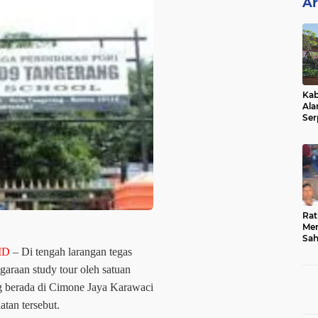
Ar
Kab
Ala
Ser
Sen
Ber
Rat
Mer
Sah
Dua
ID
–
Di tengah larangan tegas
Keg
araan study tour oleh satuan
Hib
berada di Cimone Jaya Karawaci
tan tersebut.