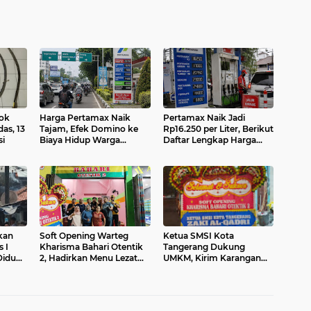
cok
Harga Pertamax Naik
Pertamax Naik Jadi
as, 13
Tajam, Efek Domino ke
Rp16.250 per Liter, Berikut
si
Biaya Hidup Warga
Daftar Lengkap Harga
Tangerang Mulai
BBM Pertamina Terbaru
Diwaspadai
kan
Soft Opening Warteg
Ketua SMSI Kota
 I
Kharisma Bahari Otentik
Tangerang Dukung
Diduga
2, Hadirkan Menu Lezat
UMKM, Kirim Karangan
s Angin
dengan Harga Ramah di
Bunga untuk Soft
Kantong
Opening Kharisma Bahari
Otentik 2