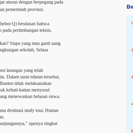
ggar aturan dengan berpegang pada
Be
an pemerintah provinsi.
hebot Q) beralasan bahwa
n pada pertimbangan teknis,
lkan? Siapa yang mau ganti uang
lingkungan sekolah, Selasa
nsi larangan yang telah
u. Dalam surat edaran tersebut,
 Banten tidak melaksanakan
ntuk kehati-hatian menyusul
yang menewaskan belasan siswa.
na destinasi study tour, Humas
an.
kunjungannya," ujarnya singkat