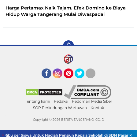
Harga Pertamax Naik Tajam, Efek Domino ke Biaya
Hidup Warga Tangerang Mulai Diwaspadai
Facebook
Instagram
Pinterest
Twitter
YouTube
Tentang kami
Redaksi
Pedoman Media Siber
SOP Perlindungan Wartawan
Kontak
.
Copyright ©
2026 BERITA TANGERANG .CO.ID
 Ribu per Siswa Untuk Hadiah Pensiun Kepala Sekolah di SDN Pasar Kemi