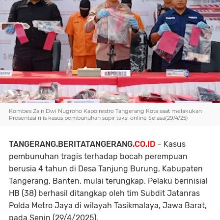
Kombes Zain Dwi Nugroho Kapolrestro Tangerang Kota saat melakukan
Presentasi rilis kasus pembunuhan supir taksi online Selasa(29/4/25)
TANGERANG.BERITATANGERANG
.CO.ID
– Kasus
pembunuhan tragis terhadap bocah perempuan
berusia 4 tahun di Desa Tanjung Burung, Kabupaten
Tangerang, Banten, mulai terungkap. Pelaku berinisial
HB (38) berhasil ditangkap oleh tim Subdit Jatanras
Polda Metro Jaya di wilayah Tasikmalaya, Jawa Barat,
pada Senin (29/4/2025).