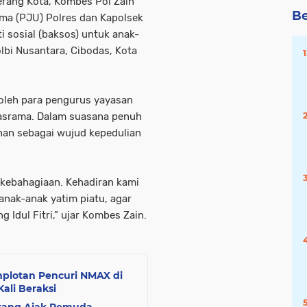
erang Kota, Kombes Pol Zain
Be
ama (PJU) Polres dan Kapolsek
 sosial (baksos) untuk anak-
olbi Nusantara, Cibodas, Kota
leh para pengurus yayasan
 asrama. Dalam suasana penuh
an sebagai wujud kepedulian
kebahagiaan. Kehadiran kami
anak-anak yatim piatu, agar
 Idul Fitri,” ujar Kombes Zain.
plotan Pencuri NMAX di
li Beraksi