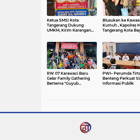
Ketua SMSI Kota
Blusukan ke Kawas
Tangerang Dukung
Kumuh , Kapolres M
UMKM, Kirim Karangan
Tangerang Kota Ba
Bunga untuk Soft
Sembako dan Sera
Opening Kharisma Bahari
Keluhan Warga
Otentik 2
RW 07 Karawaci Baru
PWI– Perumda Tirt
Gelar Family Gathering
Benteng Perkuat Si
Bertema "Guyub
Informasi Publik
Warganya, Maju
Lingkungannya"