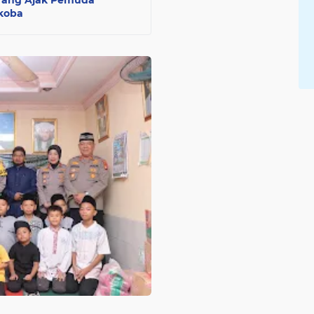
erang Ajak Pemuda
koba