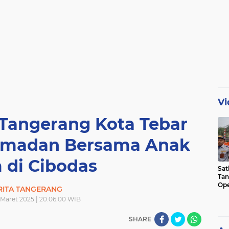
Vi
 Tangerang Kota Tebar
amadan Bersama Anak
 di Cibodas
Sat
Tan
Ope
RITA TANGERANG
Ini
 Maret 2025 | 20.06.00 WIB
SHARE