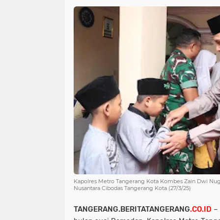
Kapolres Metro Tangerang Kota Kombes Zain Dwi Nugr
Nusantara Cibodas Tangerang Kota (27/3/25)
TANGERANG.BERITATANGERANG
.CO.ID
– 