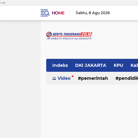
-->
HOME
Sabtu
8 Agu 2026
Indeks
DKI JAKARTA
KPU
Ka
Pemerintah
Video
pemerintah
Pendidikan
pendidi
Polri