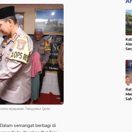
Ar
Kab
Ala
Ser
Sen
Ber
Rat
Mer
Sah
Dua
Keg
oho diyayasan Tabiyyatul Qolbi
Hib
Dalam semangat berbagi di