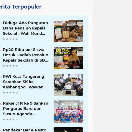
rita Terpopuler
Diduga Ada Pungutan
Dana Pensiun Kepala
Sekolah, Wali Murid
SDN Pasar Kemis 2
Layangkan
Pengaduan
Rp20 Ribu per Siswa
Untuk Hadiah Pensiun
Kepala Sekolah di SDN
Pasar Kemis 2,
Benarkah Kepsek Tak
Tahu?
PWI Kota Tangerang
Serahkan SK ke
Kesbangpol, Wawan
Fauzi: Peran Media
Bisa Berdampak Besar
hingga Fatal
Raker JTR ke 9 Sahkan
Pengurus Baru dan
Susun Agenda
Strategis 2026
Pendekar Bar & Resto