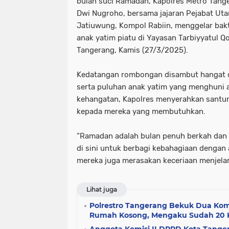
bulan suci Ramadan, Kapolres Metro Tang
Dwi Nugroho, bersama jajaran Pejabat Ut
Jatiuwung, Kompol Rabiin, menggelar bakti
anak yatim piatu di Yayasan Tarbiyyatul Q
Tangerang, Kamis (27/3/2025).
Kedatangan rombongan disambut hangat o
serta puluhan anak yatim yang menghuni
kehangatan, Kapolres menyerahkan santun
kepada mereka yang membutuhkan.
“Ramadan adalah bulan penuh berkah dan 
di sini untuk berbagi kebahagiaan dengan 
mereka juga merasakan keceriaan menjelang
Lihat juga
Polrestro Tangerang Bekuk Dua Kom
Rumah Kosong, Mengaku Sudah 20 Ka