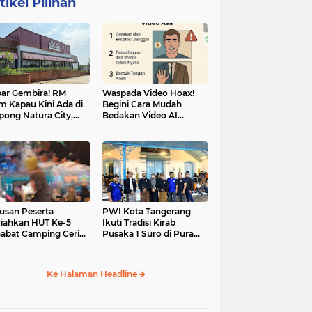
tikel Pilihan
ar Gembira! RM
Waspada Video Hoax!
m Kapau Kini Ada di
Begini Cara Mudah
pong Natura City,
Bedakan Video AI
sasi Kuliner Minang
dengan Video Asli
nuansa Alam
usan Peserta
PWI Kota Tangerang
iahkan HUT Ke-5
Ikuti Tradisi Kirab
abat Camping Ceria,
Pusaka 1 Suro di Pura
 Hari Penuh
Mangkunegaran
iatan Sosial dan
Surakarta
uran di Ciater
Ke Halaman Headline