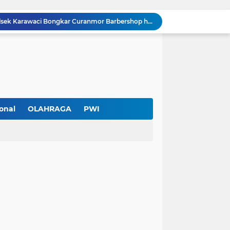
Cuma Sehari Diburu, Polsek Karawaci Bongkar Curanmor Barbershop hingga Jejak Penadah
PWI Kota Tangerang Serahkan SK ke Kesbangpol, Wawan Fauzi: Peran Media Bisa Berdampak Besar hingga Fatal
Diduga Ada Pungutan Dana Pensiun Kepala Sekolah, Wali Murid SDN Pasar Kemis 2 Layangkan Pengaduan
Pendekar Bar & Resto Jadi Magnet Pecinta Kuliner dan Hiburan Malam di Tangerang
Pengurus Baru dan Susun Agenda Strategis 2026
Hadir di GIIAS 2026, Pro7 Auto Lighting Pamerkan Teknologi Pencahayaan Kendaraan Premium
Terendus Dugaan Pungli Pengurusan PM1,Kades Buaran Bambu Minta 60 Juta
Kebakaran Hanguskan Rumah di Perumnas I Karawaci Baru,Api Diduga dari Ledakan Kipas Angin
onal
OLAHRAGA
PWI
Soft Opening Warteg Kharisma Bahari Otentik 2, Hadirkan Menu Lezat dengan Harga Ramah di Kantong
Rp20 Ribu per Siswa Untuk Hadiah Pensiun Kepala Sekolah di SDN Pasar Kemis 2, Benarkah Kepsek Tak Tahu?