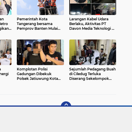
an
Pemerintah Kota
Larangan Kabel Udara
etro
Tangerang bersama
Berlaku, Aktivitas PT
gikan
Pemprov Banten Mulai
Davon Media Teknologi di
p
Tertibkan Kabel Udara
Karawaci Jadi Sorotan
a
Komplotan Polisi
Sejumlah Pedagang Buah
nergi
Gadungan Dibekuk
di Ciledug Terluka
Polsek Jatiuwung Kota
Diserang Sekelompok
Tangerang
Pria Bersenjata Golok