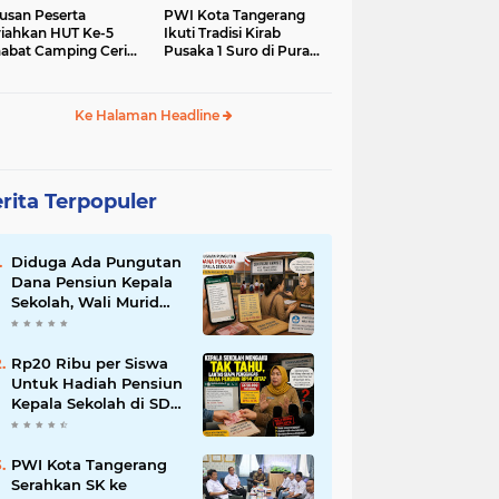
usan Peserta
PWI Kota Tangerang
iahkan HUT Ke-5
Ikuti Tradisi Kirab
abat Camping Ceria,
Pusaka 1 Suro di Pura
 Hari Penuh
Mangkunegaran
iatan Sosial dan
Surakarta
uran di Ciater
Ke Halaman Headline
rita Terpopuler
Diduga Ada Pungutan
Dana Pensiun Kepala
Sekolah, Wali Murid
SDN Pasar Kemis 2
Layangkan
Pengaduan
Rp20 Ribu per Siswa
Untuk Hadiah Pensiun
Kepala Sekolah di SDN
Pasar Kemis 2,
Benarkah Kepsek Tak
Tahu?
PWI Kota Tangerang
Serahkan SK ke