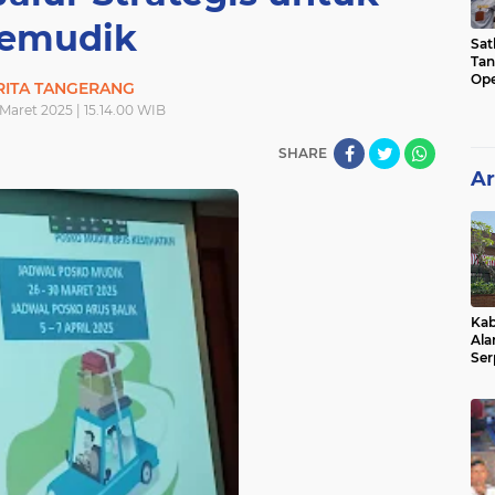
emudik
Sat
Tan
Ope
RITA TANGERANG
Ini
 Maret 2025 | 15.14.00 WIB
SHARE
Ar
Kab
Ala
Ser
Sen
Ber