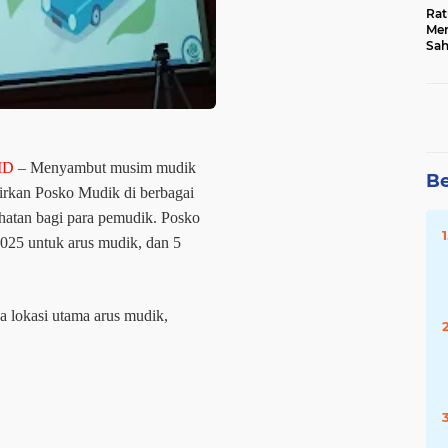
Rat
Mer
Sah
Dua
Keg
Hib
ID
– Menyambut musim mudik
Be
rkan Posko Mudik di berbagai
ehatan bagi para pemudik. Posko
2025 untuk arus mudik, dan 5
 lokasi utama arus mudik,