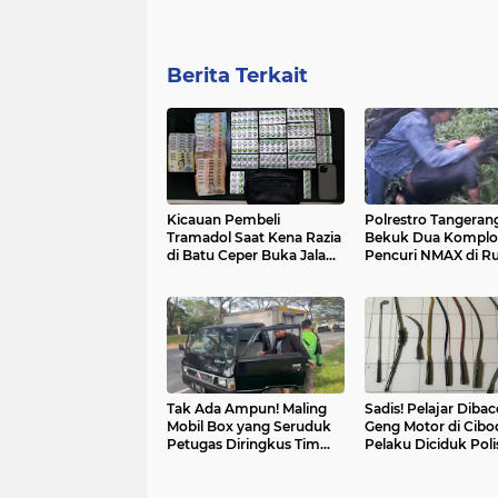
Berita Terkait
Kicauan Pembeli
Polrestro Tangeran
Tramadol Saat Kena Razia
Bekuk Dua Komplo
di Batu Ceper Buka Jalan
Pencuri NMAX di 
Polisi Tangkap Pengedar
Kosong, Mengaku 
20 Kali Beraksi
Tak Ada Ampun! Maling
Sadis! Pelajar Diba
Mobil Box yang Seruduk
Geng Motor di Cibod
Petugas Diringkus Tim
Pelaku Diciduk Poli
Ranmor Polres Tangerang
Kota