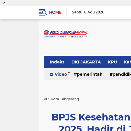
-->
HOME
Sabtu
8 Agu 2026
Indeks
DKI JAKARTA
KPU
Ka
Pemerintah
Video
pemerintah
Pendidikan
pendidi
Polri
›
Kota Tangerang
BPJS Kesehatan
2025, Hadir di 