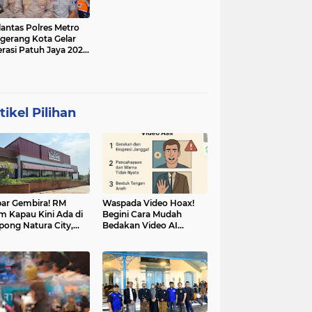
lantas Polres Metro
gerang Kota Gelar
rasi Patuh Jaya 2025,
 Sasarannya
tikel Pilihan
ar Gembira! RM
Waspada Video Hoax!
m Kapau Kini Ada di
Begini Cara Mudah
pong Natura City,
Bedakan Video AI
sasi Kuliner Minang
dengan Video Asli
nuansa Alam