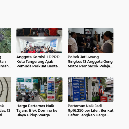
g
Anggota Komisi II DPRD
Polsek Jatiuwung
tan
Kota Tangerang Ajak
Ringkus 13 Anggota Geng
Rumah
Pemuda Perkuat Benteng
Motor Pembacok Pelajar
Sudah
Dari Ancaman Narkoba
di Cibodas, Satu Pelaku
Masih Buron
cok
Harga Pertamax Naik
Pertamax Naik Jadi
as, 13
Tajam, Efek Domino ke
Rp16.250 per Liter, Berikut
si
Biaya Hidup Warga
Daftar Lengkap Harga
Tangerang Mulai
BBM Pertamina Terbaru
Diwaspadai