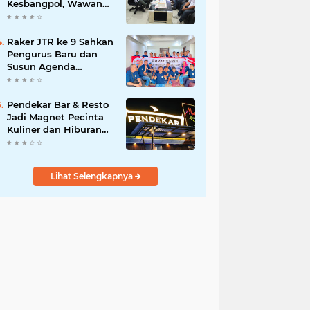
Kesbangpol, Wawan
Fauzi: Peran Media
Bisa Berdampak Besar
hingga Fatal
Raker JTR ke 9 Sahkan
Pengurus Baru dan
Susun Agenda
Strategis 2026
Pendekar Bar & Resto
Jadi Magnet Pecinta
Kuliner dan Hiburan
Malam di Tangerang
Lihat Selengkapnya