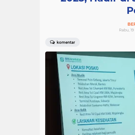
P
BE
Rabu, 19
komentar