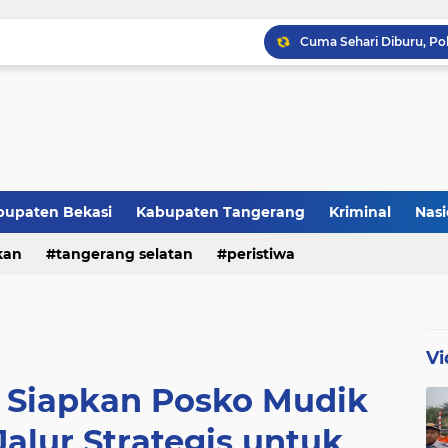
Raker JTR ke 9 Sahkan 
bupaten Bekasi
Kabupaten Tangerang
Kriminal
Nasi
kan
peristiwa
tangerang selatan
peristiwa
Vi
 Siapkan Posko Mudik
Jalur Strategis untuk