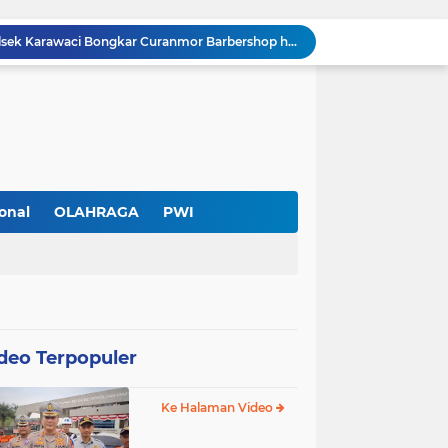
Cuma Sehari Diburu, Polsek Karawaci Bongkar Curanmor Barbershop hingga Jejak Penadah
PWI Kota Tangerang Serahkan SK ke Kesbangpol, Wawan Fauzi: Peran Media Bisa Berdampak Besar hingga Fatal
Diduga Ada Pungutan Dana Pensiun Kepala Sekolah, Wali Murid SDN Pasar Kemis 2 Layangkan Pengaduan
Pendekar Bar & Resto Jadi Magnet Pecinta Kuliner dan Hiburan Malam di Tangerang
Pengurus Baru dan Susun Agenda Strategis 2026
Hadir di GIIAS 2026, Pro7 Auto Lighting Pamerkan Teknologi Pencahayaan Kendaraan Premium
Terendus Dugaan Pungli Pengurusan PM1,Kades Buaran Bambu Minta 60 Juta
Kebakaran Hanguskan Rumah di Perumnas I Karawaci Baru,Api Diduga dari Ledakan Kipas Angin
onal
OLAHRAGA
PWI
Soft Opening Warteg Kharisma Bahari Otentik 2, Hadirkan Menu Lezat dengan Harga Ramah di Kantong
Rp20 Ribu per Siswa Untuk Hadiah Pensiun Kepala Sekolah di SDN Pasar Kemis 2, Benarkah Kepsek Tak Tahu?
deo Terpopuler
Ke Halaman Video