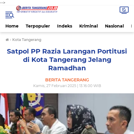
-->
Home
Terpopuler
Indeks
Kriminal
Nasional
P
›
Kota Tangerang
Satpol PP Razia Larangan Portitusi
di Kota Tangerang Jelang
Ramadhan
BERITA TANGERANG
Kamis, 27 Februari 2025 | 13.16.00 WIB