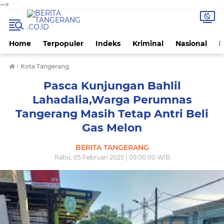
-->
Home
Terpopuler
Indeks
Kriminal
Nasional
P
›
Kota Tangerang
Pasca Kunjungan Bahlil
Lahadalia,Warga Perumnas
Tangerang Masih Tetap Antri Beli
Gas Melon
BERITA TANGERANG
Rabu, 05 Februari 2025 | 09.00.00 WIB