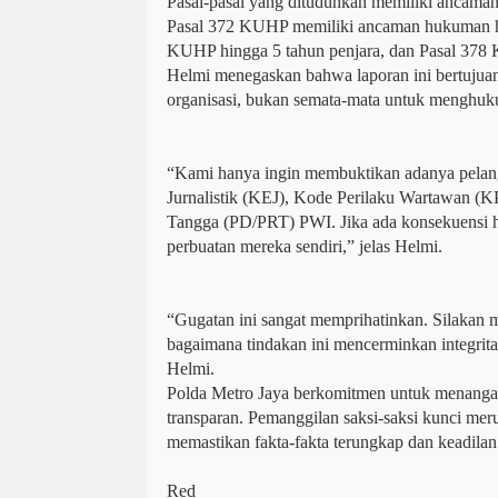
Pasal-pasal yang dituduhkan memiliki ancama
Pasal 372 KUHP memiliki ancaman hukuman hi
KUHP hingga 5 tahun penjara, dan Pasal 378 
Helmi menegaskan bahwa laporan ini bertujuan
organisasi, bukan semata-mata untuk menghu
“Kami hanya ingin membuktikan adanya pelang
Jurnalistik (KEJ), Kode Perilaku Wartawan (
Tangga (PD/PRT) PWI. Jika ada konsekuensi hu
perbuatan mereka sendiri,” jelas Helmi.
“Gugatan ini sangat memprihatinkan. Silakan m
bagaimana tindakan ini mencerminkan integrit
Helmi.
Polda Metro Jaya berkomitmen untuk menangani
transparan. Pemanggilan saksi-saksi kunci mer
memastikan fakta-fakta terungkap dan keadilan
Red