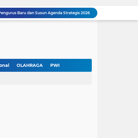
Pengurus Baru dan Susun Agenda Strategis 2026
Hadir di GIIAS 2026, Pro7 Auto Lighting Pamerkan Teknologi Pencahayaan Kendaraan Premium
Terendus Dugaan Pungli Pengurusan PM1,Kades Buaran Bambu Minta 60 Juta
Kebakaran Hanguskan Rumah di Perumnas I Karawaci Baru,Api Diduga dari Ledakan Kipas Angin
Soft Opening Warteg Kharisma Bahari Otentik 2, Hadirkan Menu Lezat dengan Harga Ramah di Kantong
Ketua SMSI Kota Tangerang Dukung UMKM, Kirim Karangan Bunga untuk Soft Opening Kharisma Bahari Otentik 2
Anggota TNI AD Tewas dengan 10 Luka Tusuk di Tangerang,Empat Pelaku Ditangkap Kurang dari 24 Jam
Blusukan ke Kawasan Kumuh , Kapolres Metro Tangerang Kota Bagikan Sembako dan Serap Keluhan Warga
onal
OLAHRAGA
PWI
Pemerintah Kota Tangerang bersama Pemprov Banten Mulai Tertibkan Kabel Udara
Pendekar Bar & Resto Jadi Magnet Pecinta Kuliner dan Hiburan Malam di Tangerang