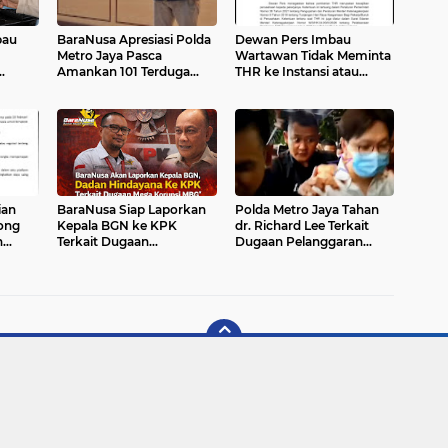
bau
BaraNusa Apresiasi Polda
Dewan Pers Imbau
Metro Jaya Pasca
Wartawan Tidak Meminta
Amankan 101 Terduga
THR ke Instansi atau
Pemicu Ricuh Mayday
Perusahaan
2026
ian
BaraNusa Siap Laporkan
Polda Metro Jaya Tahan
ong
Kepala BGN ke KPK
dr. Richard Lee Terkait
n
Terkait Dugaan
Dugaan Pelanggaran
Penyimpangan
Perlindungan Konsumen
Pengelolaan Anggaran
MBG