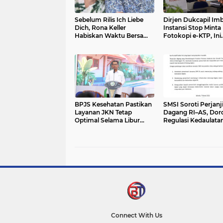
Sebelum Rilis Ich Liebe
Dirjen Dukcapil Im
Dich, Rona Keller
Instansi Stop Minta
Habiskan Waktu Bersama
Fotokopi e-KTP, Ini
Keluarga di Swiss
Alasannya
BPJS Kesehatan Pastikan
SMSI Soroti Perjanj
Layanan JKN Tetap
Dagang RI–AS, Dor
Optimal Selama Libur
Regulasi Kedaulata
Lebaran 2026
Digital
Connect With Us