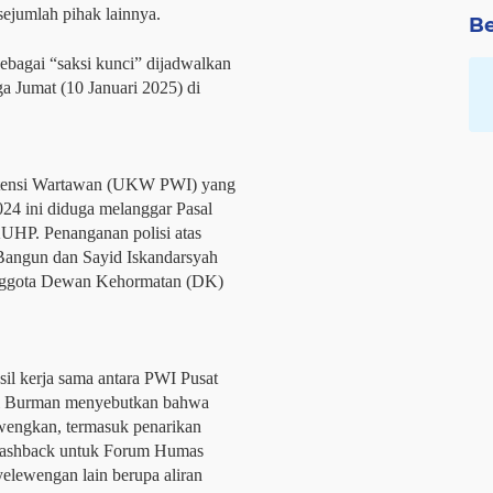
sejumlah pihak lainnya.
Be
ebagai “saksi kunci” dijadwalkan
a Jumat (10 Januari 2025) di
etensi Wartawan (UKW PWI) yang
024 ini diduga melanggar Pasal
HP. Penanganan polisi atas
Bangun dan Sayid Iskandarsyah
anggota Dewan Kehormatan (DK)
il kerja sama antara PWI Pusat
 Burman menyebutkan bahwa
ewengkan, termasuk penarikan
i cashback untuk Forum Humas
elewengan lain berupa aliran