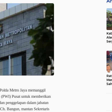
Ar
Kab
Ala
Ser
Sen
Ber
Rat
Mer
Sah
Dua
Polda Metro Jaya memanggil
Keg
Hib
a (PWI) Pusat untuk memberikan
 dan penggelapan dalam jabatan
h. Bangun, mantan Sekretaris