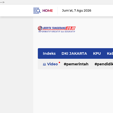
-->
HOME
Jum'at
7 Agu 2026
Indeks
DKI JAKARTA
KPU
Ka
Pemerintah
Video
pemerintah
Pendidikan
pendidi
Polri