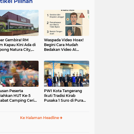
tikel Pilihan
ar Gembira! RM
Waspada Video Hoax!
m Kapau Kini Ada di
Begini Cara Mudah
pong Natura City,
Bedakan Video AI
sasi Kuliner Minang
dengan Video Asli
nuansa Alam
usan Peserta
PWI Kota Tangerang
iahkan HUT Ke-5
Ikuti Tradisi Kirab
abat Camping Ceria,
Pusaka 1 Suro di Pura
 Hari Penuh
Mangkunegaran
iatan Sosial dan
Surakarta
uran di Ciater
Ke Halaman Headline