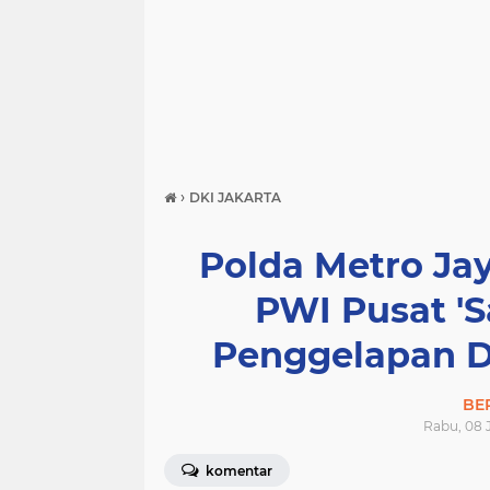
›
DKI JAKARTA
Polda Metro Ja
PWI Pusat 'S
Penggelapan D
BE
Rabu, 08 J
komentar