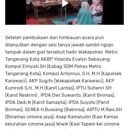
Setelah pembukaan dan himbauan acara pun
dilanjutkan dengan sesi tanya jawab sambil ngopi,
tampak dalam giat tersebut hadir Wakapolres Metro
Tangerang Kota AKBP Yolanda Evalyn Sebayang
Kompol Emiyati.SH (Kabag SDM Polres Metro
Tangerang Kota), Kompol Antonius, S.H, M.H (Kapolsek
Karawaci), AKP Sugito (Wakapolsek Karawaci), AKP
Kumrodi S.H., M.H (Kanit Lantas), IPTU Suhenri SH
(Kanit Reskrim) , IPDA Dwi Suwanto, (Kanit Binmas),
IPDA Dedi.N (Kanit Samapta), IPDA Suyoto (Panit
Binmas), SERKA H.Buwang (Babinsa), AIPTU M.Rais.SH
(Binamas cimone jaya), Asep Kamaludin (Kasi Kemas
kelurahan cimone jaya) Wiwik (Kasi Tapem kel cimone