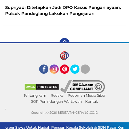
Supriyadi Ditetapkan Jadi DPO Kasus Penganiayaan,
Polsek Pandeglang Lakukan Pengejaran
Facebook
Instagram
Pinterest
Twitter
YouTube
Tentang kami
Redaksi
Pedoman Media Siber
SOP Perlindungan Wartawan
Kontak
.
Copyright ©
2026 BERITA TANGERANG .CO.ID
bu per Siswa Untuk Hadiah Pensiun Kepala Sekolah di SDN Pasar Kemis 2