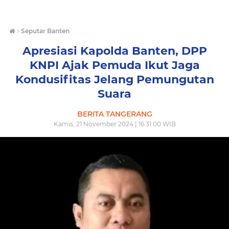
›
Seputar Banten
Apresiasi Kapolda Banten, DPP
KNPI Ajak Pemuda Ikut Jaga
Kondusifitas Jelang Pemungutan
Suara
BERITA TANGERANG
Kamis, 21 November 2024 | 16.31.00 WIB