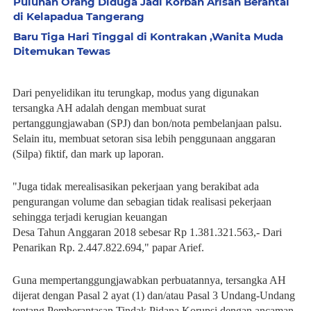
Puluhan Orang Diduga Jadi Korban Arisan Berantai
di Kelapadua Tangerang
Baru Tiga Hari Tinggal di Kontrakan ,Wanita Muda
Ditemukan Tewas
Dari penyelidikan itu terungkap, modus yang digunakan
tersangka AH adalah dengan membuat surat
pertanggungjawaban (SPJ) dan bon/nota pembelanjaan palsu.
Selain itu, membuat setoran sisa lebih penggunaan anggaran
(Silpa) fiktif, dan mark up laporan.
"Juga tidak merealisasikan pekerjaan yang berakibat ada
pengurangan volume dan sebagian tidak realisasi pekerjaan
sehingga terjadi kerugian keuangan
Desa Tahun Anggaran 2018 sebesar Rp 1.381.321.563,- Dari
Penarikan Rp. 2.447.822.694," papar Arief.
Guna mempertanggungjawabkan perbuatannya, tersangka AH
dijerat dengan Pasal 2 ayat (1) dan/atau Pasal 3 Undang-Undang
tentang Pemberantasan Tindak Pidana Korupsi dengan ancaman