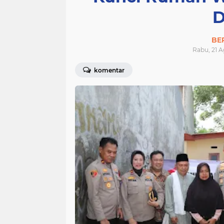
D
BE
Rabu, 21 A
komentar