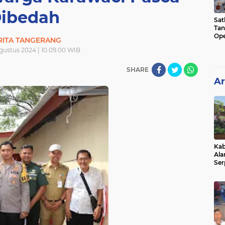
ibedah
Sat
Tan
Ope
RITA TANGERANG
Ini
gustus 2024 | 10.09.00 WIB
SHARE
Ar
Kab
Ala
Ser
Sen
Ber