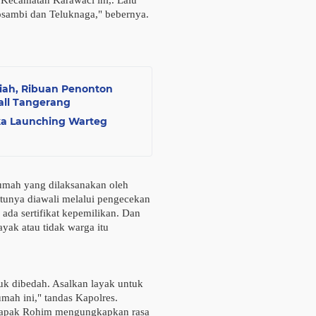
 Kecamatan Karawaci ini,. Lalu
osambi dan Teluknaga," bebernya.
iah, Ribuan Penonton
ll Tangerang
nika Launching Warteg
umah yang dilaksanakan oleh
entunya diawali melalui pengecekan
ada sertifikat kepemilikan. Dan
yak atau tidak warga itu
uk dibedah. Asalkan layak untuk
mah ini," tandas Kapolres.
 bapak Rohim mengungkapkan rasa