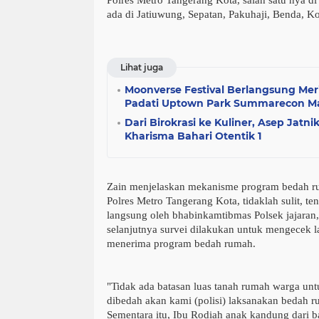
Polres Metro Tangerang Kota, salah satu nya di
ada di Jatiuwung, Sepatan, Pakuhaji, Benda, K
Lihat juga
Moonverse Festival Berlangsung Mer
Padati Uptown Park Summarecon Ma
Dari Birokrasi ke Kuliner, Asep Jat
Kharisma Bahari Otentik 1
Zain menjelaskan mekanisme program bedah r
Polres Metro Tangerang Kota, tidaklah sulit, t
langsung oleh bhabinkamtibmas Polsek jajaran, 
selanjutnya survei dilakukan untuk mengecek la
menerima program bedah rumah.
"Tidak ada batasan luas tanah rumah warga unt
dibedah akan kami (polisi) laksanakan bedah ru
Sementara itu, Ibu Rodiah anak kandung dari