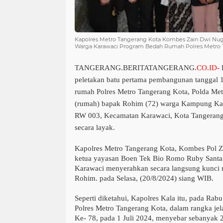
Kapolres Metro Tangerang Kota Kombes Zain Dwi Nug
Warga Karawaci Program Bedah Rumah Polres Metro
TANGERANG.BERITATANGERANG.
CO.ID-
D
peletakan batu pertama pembangunan tanggal 11
rumah Polres Metro Tangerang Kota, Polda Met
(rumah) bapak Rohim (72) warga Kampung Kar
RW 003, Kecamatan Karawaci, Kota Tangerang 
secara layak.
Kapolres Metro Tangerang Kota, Kombes Pol 
ketua yayasan Boen Tek Bio Romo Ruby Sant
Karawaci menyerahkan secara langsung kunci 
Rohim. pada Selasa, (20/8/2024) siang WIB.
Seperti diketahui, Kapolres Kala itu, pada Rabu 
Polres Metro Tangerang Kota, dalam rangka je
Ke- 78, pada 1 Juli 2024, menyebar sebanyak 