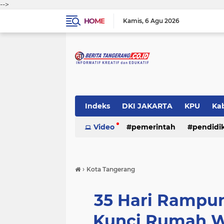
-->
HOME
Kamis
6 Agu 2026
Indeks
DKI JAKARTA
KPU
Ka
Pemerintah
Video
pemerintah
Pendidikan
pendidi
Polri
›
Kota Tangerang
35 Hari Rampu
Kunci Rumah W