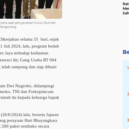
Rat
Mer
Sah
Dua
Keg
raha saat penyerahan Kunci Rumah
 Tangerang
Hib
ikerjakan selama 35 hari, sejak
 Juli 2024, lalu, program bedah
Be
ro Jaya terhadap kediaman
awaci ilir, Gang Usaha RT 004
telah rampung dan siap dihuni
Zain Dwi Nugroho, didampingi
amoko, TNI dan Forkopimcam
rumah itu kepada keluarga bapak
(26/6/2024) lalu, beserta Jajaran
lang perayaan Hari Bhayangkara
2.500 paket sembako secara