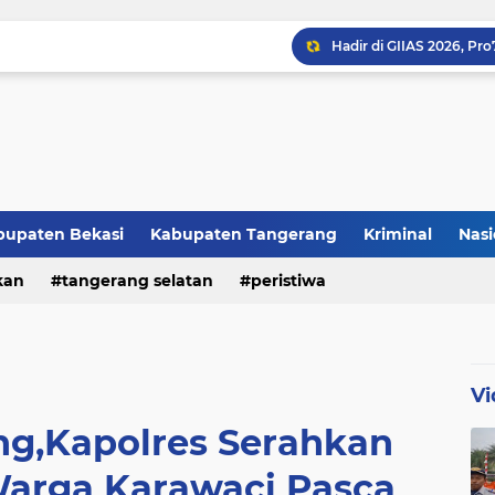
bupaten Bekasi
Kabupaten Tangerang
Kriminal
Nasi
kan
peristiwa
tangerang selatan
peristiwa
Raker JTR ke 9 Sahkan 
Vi
ng,Kapolres Serahkan
arga Karawaci Pasca