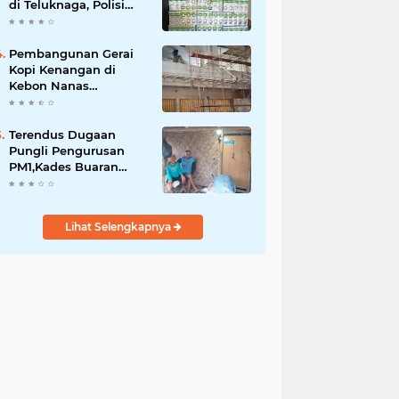
di Teluknaga, Polisi
Amankan Ratusan Pil
Siap Edar
Pembangunan Gerai
Kopi Kenangan di
Kebon Nanas
Disorot,Warga
Pertanyakan Izin
Lingkungan dan PBG
Terendus Dugaan
Pungli Pengurusan
PM1,Kades Buaran
Bambu Minta 60 Juta
Lihat Selengkapnya