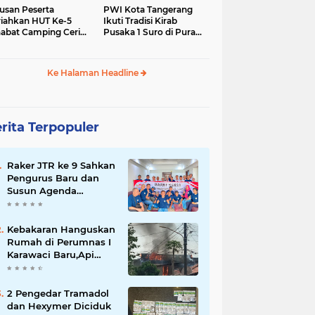
usan Peserta
PWI Kota Tangerang
iahkan HUT Ke-5
Ikuti Tradisi Kirab
abat Camping Ceria,
Pusaka 1 Suro di Pura
 Hari Penuh
Mangkunegaran
iatan Sosial dan
Surakarta
uran di Ciater
Ke Halaman Headline
rita Terpopuler
Raker JTR ke 9 Sahkan
Pengurus Baru dan
Susun Agenda
Strategis 2026
Kebakaran Hanguskan
Rumah di Perumnas I
Karawaci Baru,Api
Diduga dari Ledakan
Kipas Angin
2 Pengedar Tramadol
dan Hexymer Diciduk