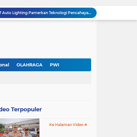
Hadir di GIIAS 2026, Pro7 Auto Lighting Pamerkan Teknologi Pencahayaan Kendaraan Premium
Terendus Dugaan Pungli Pengurusan PM1,Kades Buaran Bambu Minta 60 Juta
Kebakaran Hanguskan Rumah di Perumnas I Karawaci Baru,Api Diduga dari Ledakan Kipas Angin
Soft Opening Warteg Kharisma Bahari Otentik 2, Hadirkan Menu Lezat dengan Harga Ramah di Kantong
Ketua SMSI Kota Tangerang Dukung UMKM, Kirim Karangan Bunga untuk Soft Opening Kharisma Bahari Otentik 2
Anggota TNI AD Tewas dengan 10 Luka Tusuk di Tangerang,Empat Pelaku Ditangkap Kurang dari 24 Jam
Blusukan ke Kawasan Kumuh , Kapolres Metro Tangerang Kota Bagikan Sembako dan Serap Keluhan Warga
Pemerintah Kota Tangerang bersama Pemprov Banten Mulai Tertibkan Kabel Udara
onal
OLAHRAGA
PWI
Larangan Kabel Udara Berlaku, Aktivitas PT Davon Media Teknologi di Karawaci Jadi Sorotan
Pengurus Baru dan Susun Agenda Strategis 2026
deo Terpopuler
Ke Halaman Video