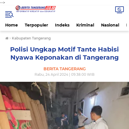
-->
Home
Terpopuler
Indeks
Kriminal
Nasional
P
›
Kabupaten Tangerang
Polisi Ungkap Motif Tante Habisi
Nyawa Keponakan di Tangerang
BERITA TANGERANG
Rabu, 24 April 2024 | 09.38.00 WIB