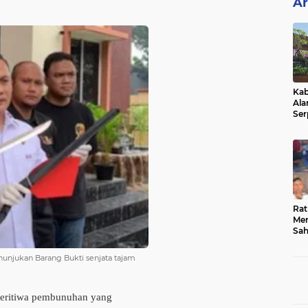
Ar
Kab
Ala
Ser
Sen
Ber
Rat
Mer
Sah
Dua
Keg
nunjukan Barang Bukti senjata tajam
Hib
eritiwa pembunuhan yang