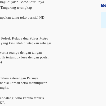
baju di jalan Borobudur Raya
Be
 Tangerang
terungkap
rupakan tamu toko berisial ND
 Polsek Kelapa dua Polres Metro
yang kini telah ditetapkan sebagai
warna orange dengan tangan
tih tertunduk lesu dengan posisi
).
 dalam keterangan Persnya
habisi korban serta menunjukan
sangka.
ndatangi toko karena tertarik
TKP.