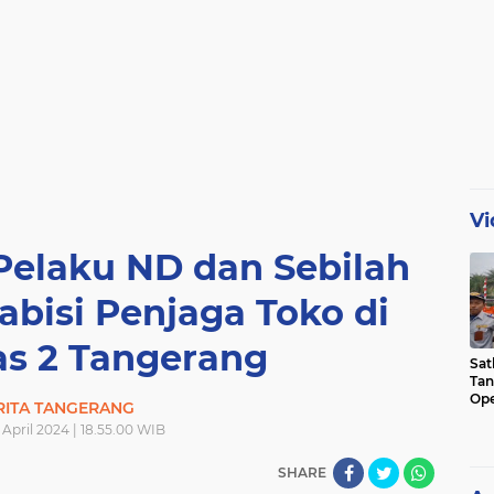
Vi
 Pelaku ND dan Sebilah
bisi Penjaga Toko di
s 2 Tangerang
Sat
Tan
Ope
RITA TANGERANG
Ini
April 2024 | 18.55.00 WIB
SHARE