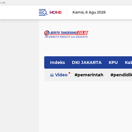
-->
HOME
Kamis
6 Agu 2026
Indeks
DKI JAKARTA
KPU
Ka
Pemerintah
Video
pemerintah
Pendidikan
pendidi
Polri