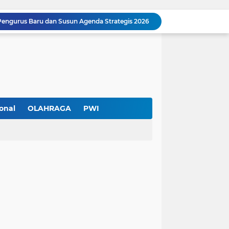
Pengurus Baru dan Susun Agenda Strategis 2026
Hadir di GIIAS 2026, Pro7 Auto Lighting Pamerkan Teknologi Pencahayaan Kendaraan Premium
Terendus Dugaan Pungli Pengurusan PM1,Kades Buaran Bambu Minta 60 Juta
Kebakaran Hanguskan Rumah di Perumnas I Karawaci Baru,Api Diduga dari Ledakan Kipas Angin
Soft Opening Warteg Kharisma Bahari Otentik 2, Hadirkan Menu Lezat dengan Harga Ramah di Kantong
Ketua SMSI Kota Tangerang Dukung UMKM, Kirim Karangan Bunga untuk Soft Opening Kharisma Bahari Otentik 2
Anggota TNI AD Tewas dengan 10 Luka Tusuk di Tangerang,Empat Pelaku Ditangkap Kurang dari 24 Jam
Blusukan ke Kawasan Kumuh , Kapolres Metro Tangerang Kota Bagikan Sembako dan Serap Keluhan Warga
onal
OLAHRAGA
PWI
Pemerintah Kota Tangerang bersama Pemprov Banten Mulai Tertibkan Kabel Udara
Pendekar Bar & Resto Jadi Magnet Pecinta Kuliner dan Hiburan Malam di Tangerang