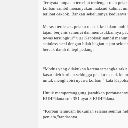
Ternyata umpatan tersebut terdengar oleh pel
korban sambil menanyakan maksud kalimat umpa
terlibat cekcok. Bahkan sebelumnya keduanya p
Merasa terdesak, pelaku masuk ke dalam mobil
tajam berjenis samurai dan menusukkannya pa
tewas tersungkur” ujar Kapolsek sambil menun
stainless steel dengan bilah bagian tajam seki
bercak darah di tepi pedang.
“Modus yang dilakukan karena tersangka sakit h
kasar oleh korban sehingga pelaku masuk ke m
untuk menghabisi nyawa korban,” kata Kapols
Untuk mempertanggung jawabkan perbuatannya
KUHPidana sub 351 ayat 3 KUHPidana.
“Korban terancam hukuman selama seumur hid
penjara,”tandasnya.