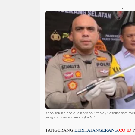
.
Kapolsek Kelapa dua Kompol Stanley Soselisa saat me
yang digunakan tersangka ND.
TANGERANG
.BERITATANGERANG
.
CO
.ID
P