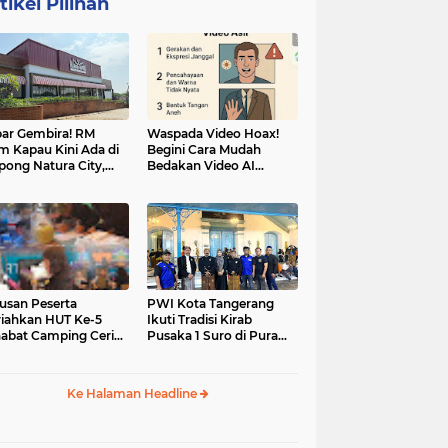
tikel Pilihan
ar Gembira! RM
Waspada Video Hoax!
m Kapau Kini Ada di
Begini Cara Mudah
pong Natura City,
Bedakan Video AI
sasi Kuliner Minang
dengan Video Asli
nuansa Alam
usan Peserta
PWI Kota Tangerang
iahkan HUT Ke-5
Ikuti Tradisi Kirab
abat Camping Ceria,
Pusaka 1 Suro di Pura
 Hari Penuh
Mangkunegaran
iatan Sosial dan
Surakarta
uran di Ciater
Ke Halaman Headline