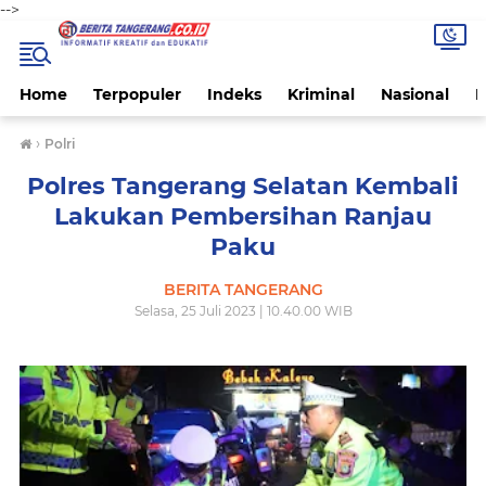
-->
Home
Terpopuler
Indeks
Kriminal
Nasional
P
›
Polri
Polres Tangerang Selatan Kembali
Lakukan Pembersihan Ranjau
Paku
BERITA TANGERANG
Selasa, 25 Juli 2023 | 10.40.00 WIB