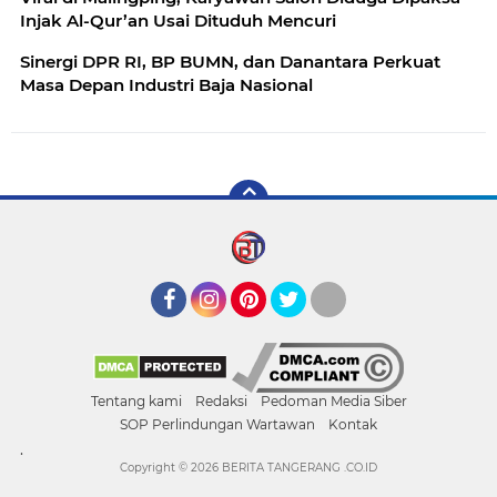
Injak Al-Qur’an Usai Dituduh Mencuri
Sinergi DPR RI, BP BUMN, dan Danantara Perkuat
Masa Depan Industri Baja Nasional
Facebook
Instagram
Pinterest
Twitter
YouTube
Tentang kami
Redaksi
Pedoman Media Siber
SOP Perlindungan Wartawan
Kontak
.
Copyright ©
2026 BERITA TANGERANG .CO.ID