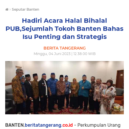
›
Seputar Banten
Hadiri Acara Halal Bihalal
PUB,Sejumlah Tokoh Banten Bahas
Isu Penting dan Strategis
BERITA TANGERANG
Minggu, 04 Juni 2023 | 12.38.00 WIB
BANTEN
,
beritatangerang
.
co.id
- Perkumpulan Urang